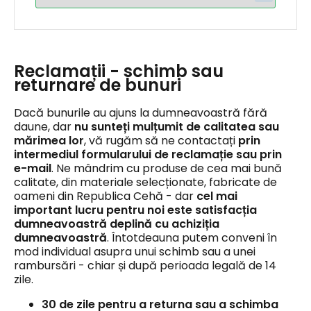
Reclamații - schimb sau
returnare de bunuri
Dacă bunurile au ajuns la dumneavoastră fără
daune, dar
nu sunteți mulțumit de calitatea sau
mărimea lor
, vă rugăm să ne contactați
prin
intermediul formularului de reclamație sau prin
e-mail
. Ne mândrim cu produse de cea mai bună
calitate, din materiale selecționate, fabricate de
oameni din Republica Cehă - dar
cel mai
important lucru pentru noi este satisfacția
dumneavoastră deplină cu achiziția
dumneavoastră
. Întotdeauna putem conveni în
mod individual asupra unui schimb sau a unei
rambursări - chiar și după perioada legală de 14
zile.
30 de zile pentru a returna sau a schimba