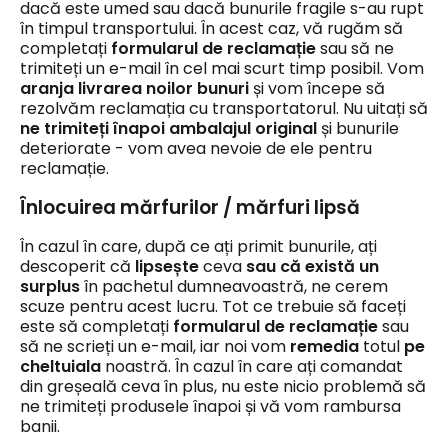
dacă este umed sau dacă bunurile fragile s-au rupt
în timpul transportului. În acest caz, vă rugăm să
completați
formularul de reclamație
sau să ne
trimiteți un e-mail în cel mai scurt timp posibil. Vom
aranja livrarea noilor bunuri
și vom începe să
rezolvăm reclamația cu transportatorul. Nu uitați să
ne trimiteți înapoi ambalajul original
și bunurile
deteriorate - vom avea nevoie de ele pentru
reclamație.
Înlocuirea mărfurilor / mărfuri lipsă
În cazul în care, după ce ați primit bunurile, ați
descoperit că
lipsește
ceva
sau că există un
surplus
în pachetul dumneavoastră, ne cerem
scuze pentru acest lucru. Tot ce trebuie să faceți
este să completați
formularul de reclamație
sau
să ne scrieți un e-mail, iar noi vom
remedia
totul
pe
cheltuiala
noastră. În cazul în care ați comandat
din greșeală ceva în plus, nu este nicio problemă să
ne trimiteți produsele înapoi și vă vom rambursa
banii.