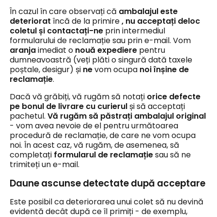
În cazul în care observați că
ambalajul este
deteriorat
încă de la primire
, nu acceptați deloc
coletul și contactați-ne
prin intermediul
formularului de reclamație sau prin e-mail. Vom
aranja
imediat o
nouă expediere
pentru
dumneavoastră (veți plăti o singură dată taxele
poștale, desigur) și
ne
vom ocupa
noi înșine de
reclamație
.
Dacă vă grăbiți, vă rugăm să notați
orice defecte
pe bonul de livrare cu curierul
și să acceptați
pachetul.
Vă rugăm să păstrați ambalajul original
- vom avea nevoie de el pentru următoarea
procedură de reclamație, de care ne vom ocupa
noi. În acest caz, vă rugăm, de asemenea, să
completați
formularul de reclamație
sau să ne
trimiteți un e-mail.
Daune ascunse detectate după acceptare
Este posibil ca deteriorarea unui colet să nu devină
evidentă decât după ce îl primiți - de exemplu,