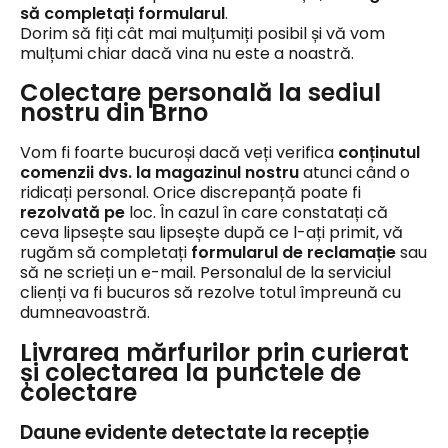
să completați formularul
.
Dorim să fiți cât mai mulțumiți posibil și vă vom
mulțumi chiar dacă vina nu este a noastră.
Colectare personală la sediul
nostru din Brno
Vom fi foarte bucuroși dacă veți verifica
conținutul
comenzii dvs. la magazinul nostru
atunci când o
ridicați personal. Orice discrepanță poate fi
rezolvată pe
loc. În cazul în care constatați că
ceva lipsește sau lipsește după ce l-ați primit, vă
rugăm să completați
formularul de reclamație
sau
să ne scrieți un e-mail. Personalul de la serviciul
clienți va fi bucuros să rezolve totul împreună cu
dumneavoastră.
Livrarea mărfurilor prin curierat
și colectarea la punctele de
colectare
Daune evidente detectate la recepție