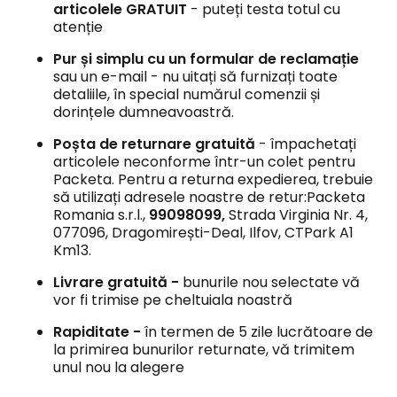
articolele GRATUIT
- puteți testa totul cu
atenție
Pur și simplu cu un formular de reclamație
sau un e-mail - nu uitați să furnizați toate
detaliile, în special numărul comenzii și
dorințele dumneavoastră.
Poșta de returnare gratuită
- împachetați
articolele neconforme într-un colet pentru
Packeta. Pentru a returna expedierea, trebuie
să utilizați adresele noastre de retur:Packeta
Romania s.r.l.,
99098099,
Strada Virginia Nr. 4,
077096, Dragomirești-Deal, Ilfov, CTPark A1
Km13.
Livrare gratuită -
bunurile nou selectate vă
vor fi trimise pe cheltuiala noastră
Rapiditate -
în termen de 5 zile lucrătoare de
la primirea bunurilor returnate, vă trimitem
unul nou la alegere