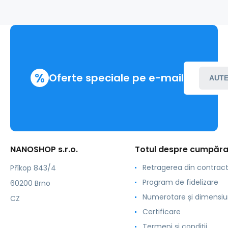
%
Oferte speciale pe e-mail
AUTE
NANOSHOP s.r.o.
Totul despre cumpăra
Retragerea din contrac
Příkop 843/4
Program de fidelizare
60200 Brno
Numerotare și dimensiu
CZ
Certificare
Termeni și condiții