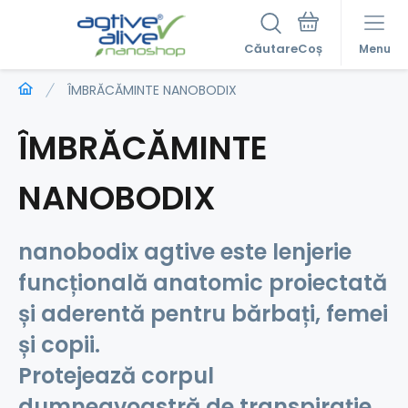
Căutare
Menu
ÎMBRĂCĂMINTE NANOBODIX
ÎMBRĂCĂMINTE
NANOBODIX
nanobodix agtive este lenjerie
funcțională
anatomic proiectată
și aderentă
pentru bărbați, femei
și copii.
Protejează corpul
dumneavoastră
de transpirație,