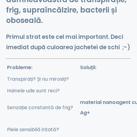
frig, supraîncălzire, bacterii și
oboseală.
Primul strat este cel mai important.
Deci
imediat după culoarea jachetei de schi ;-)
Probleme:
Soluții:
Transpirați? Și nu mirosiți?
Hainele ude sunt reci?
material nanoagent c
Senzație constantă de frig?
Ag+
Piele sensibilă iritată?