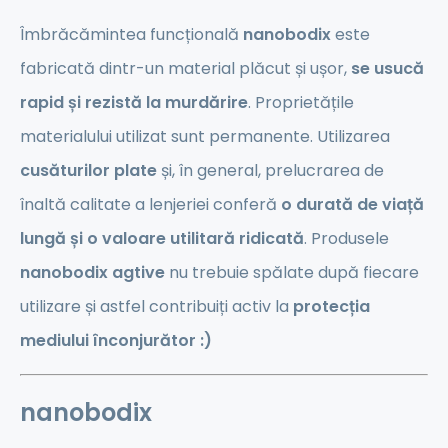
Îmbrăcămintea funcțională
nanobodix
este
fabricată dintr-un material plăcut și ușor,
se usucă
rapid și rezistă la murdărire
. Proprietățile
materialului utilizat sunt permanente. Utilizarea
cusăturilor plate
și, în general, prelucrarea de
înaltă calitate a lenjeriei conferă
o durată de viață
lungă și o valoare utilitară ridicată
. Produsele
nanobodix
agtive
nu trebuie spălate după fiecare
utilizare și astfel contribuiți activ la
protecția
mediului înconjurător :)
nanobodix