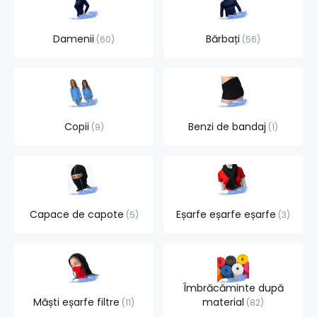
Damenii
Bărbați
60
56
Copii
Benzi de bandaj
9
1
Capace de capote
Eșarfe eșarfe eșarfe
5
3
Îmbrăcăminte după
Măști eșarfe filtre
material
11
82