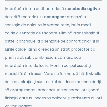
Îmbrăcămintea antibacteriană
nanobodix agtive
datorită materialului
nanoagent
creează o
senzație de căldură în vreme rece, iar în medii
calde o senzație de răcoare. Elimină transpirația și
astfel contribuie la o senzație de confort chiar și în
lunile calde. Iarna creează un strat protector ca
prim strat sub combinezon, cămașă sau
îmbrăcăminte de lucru. Mențin corpul uscat și
mediul fără mirosuri. Vara nu formează hărți vizibile
de transpirație și sunt astfel destinate oriunde doriți
să arătați mereu proaspăt. Întreținerea lor ușoară,
finisajul care nu necesită călcare și rezistența culorii
vă vor încânta...