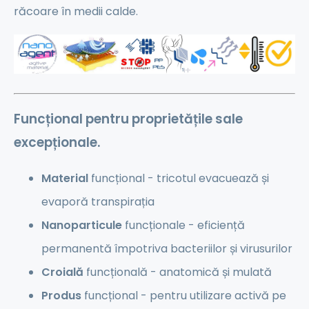
răcoare în medii calde.
Funcțional
pentru proprietățile sale
excepționale.
Material
funcțional - tricotul evacuează și
evaporă transpirația
Nanoparticule
funcționale - eficiență
permanentă împotriva bacteriilor și virusurilor
Croială
funcțională - anatomică și mulată
Produs
funcțional - pentru utilizare activă pe