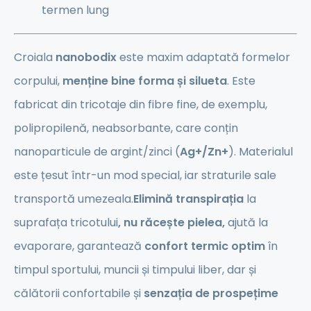
termen lung
Croiala
nanobodix
este maxim adaptată formelor
corpului,
menține bine forma și silueta
. Este
fabricat din tricotaje din fibre fine, de exemplu,
polipropilenă, neabsorbante, care conțin
nanoparticule de argint/zinci (
Ag+/Zn+
). Materialul
este țesut într-un mod special, iar straturile sale
transportă umezeala.
Elimină transpirația
la
suprafața tricotului
, nu răcește pielea,
ajută la
evaporare, garantează
confort termic optim
în
timpul sportului, muncii și timpului liber, dar și
călătorii confortabile și
senzația de prospețime