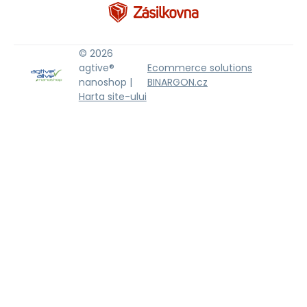
© 2026
agtive®
Ecommerce solutions
nanoshop |
BINARGON.cz
Harta site-ului