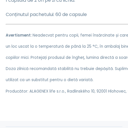
1 capsulă de 2 ori pe zi cu lichid.
Conținutul pachetului: 60 de capsule
Avertisment:
Neadecvat pentru copii, femei însărcinate și care
un loc uscat la o temperatură de până la 25 °C, în ambalaj bine
copiilor mici. Protejați produsul de îngheț, lumina directă a soar
Doza zilnică recomandată stabilită nu trebuie depășită. Suplim
utilizat ca un substitut pentru o dietă variată.
Producător: ALAGENEX life s.r.o., Radlinského 10, 92001 Hlohovec,