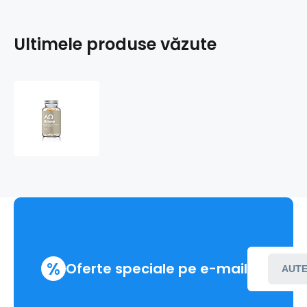
Ultimele produse văzute
ALFA
OMEGA
Knee
%
Oferte speciale pe e-mail
AUTE