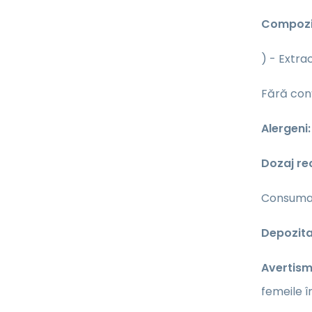
Compozi
) - Extra
Fără conț
Alergeni
Dozaj r
Consumați
Depozita
Avertism
femeile î