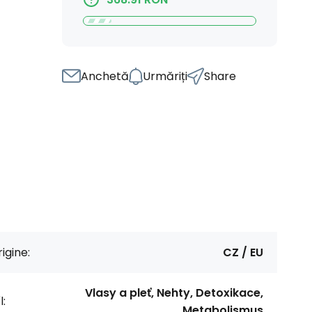
Anchetă
Urmăriți
Share
igine:
CZ / EU
Vlasy a pleť, Nehty, Detoxikace,
l:
Metabolismus