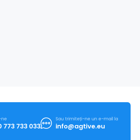
-ne
Sau trimiteți-ne un e-mail la
 773 733 033
info@agtive.eu