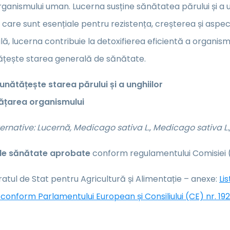
ganismului uman. Lucerna susține sănătatea părului și a un
 care sunt esențiale pentru rezistența, creșterea și aspectu
ilă, lucerna contribuie la detoxifierea eficientă a organism
țește starea generală de sănătate.
nătățește starea părului și a unghiilor
ățarea organismului
rnative: Lucernă, Medicago sativa L., Medicago sativa L.,
 de sănătate aprobate
conform regulamentului Comisiei (
atul de Stat pentru Agricultură și Alimentație – anexe:
Li
conform Parlamentului European și Consiliului (CE) nr. 19