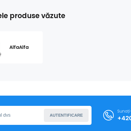
ele produse văzute
AlfaAlfa
Sunați
AUTENTIFICARE
+420