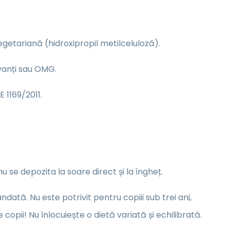
egetariană (hidroxipropil metilceluloză).
rvanți sau OMG.
 1169/2011.
 se depozita la soare direct și la îngheț.
ată. Nu este potrivit pentru copiii sub trei ani,
opii! Nu înlocuiește o dietă variată și echilibrată.