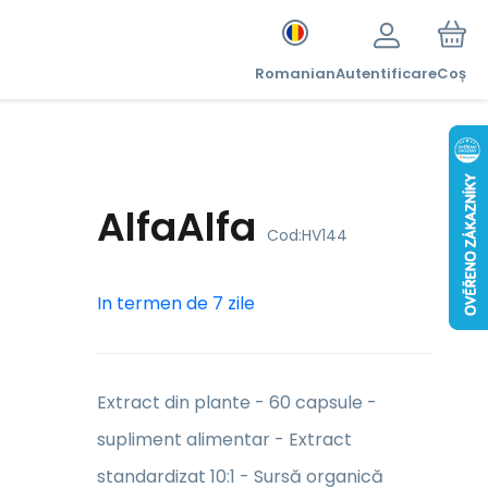
Romanian
Autentificare
Coș
AlfaAlfa
Cod:
HV144
In termen de 7 zile
Extract din plante - 60 capsule -
supliment alimentar - Extract
standardizat 10:1 - Sursă organică