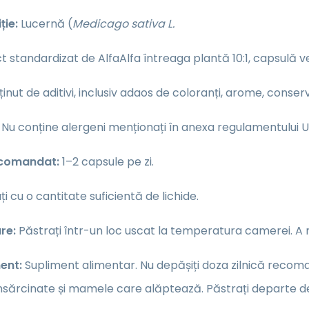
ție:
Lucernă (
Medicago sativa L.
ct standardizat de AlfaAlfa întreaga plantă 10:1, capsulă v
inut de aditivi, inclusiv adaos de coloranți, arome, conse
:
Nu conține alergeni menționați în anexa regulamentului UE
ecomandat:
1–2 capsule pe zi.
 cu o cantitate suficientă de lichide.
re:
Păstrați într-un loc uscat la temperatura camerei. A nu
ent:
Supliment alimentar. Nu depășiți doza zilnică recomand
nsărcinate și mamele care alăptează. Păstrați departe de c