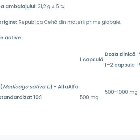
a ambalajului:
31,2 g ± 5 %
origine:
Republica Cehă din materii prime globale.
e active
Doza zilnică
1 capsulă
1–2 capsule
 (
Medicago sativa L.
) - AlfaAlfa
500–1000 mg
standardizat 10:1
500 mg