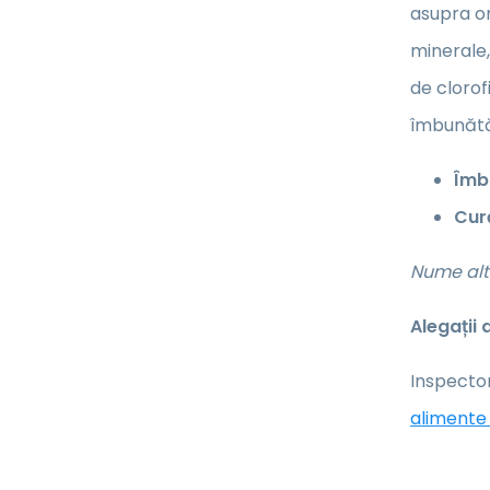
asupra or
minerale,
de clorof
îmbunătă
Îmbu
Cur
Nume alte
Alegații
Inspector
alimente 