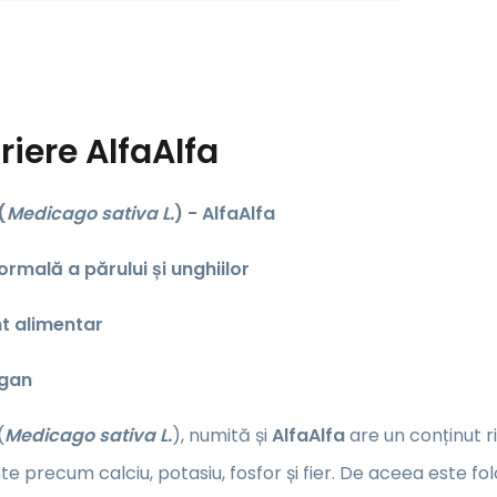
riere
AlfaAlfa
(
Medicago sativa L.
) - AlfaAlfa
rmală a părului și unghiilor
t alimentar
egan
(
Medicago sativa L.
),
numită și
AlfaAlfa
are un conținut ri
e precum calciu, potasiu, fosfor și fier. De aceea este fo