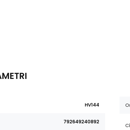
AMETRI
HV144
Or
792649240892
Cí