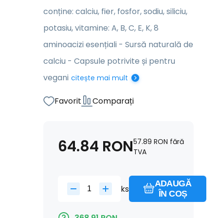
conține: calciu, fier, fosfor, sodiu, siliciu,
potasiu, vitamine: A, B, C, E, K, 8
aminoacizi esențiali - Sursă naturală de
calciu - Capsule potrivite și pentru
vegani
citește mai mult
Favorit
Comparați
64.84
RON
57.89
RON
fără
TVA
ADAUGĂ
ks
ÎN COȘ
368.91
RON