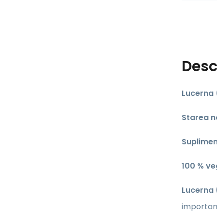
Desc
Lucerna 
Starea no
Suplimen
​100 % v
Lucerna
important