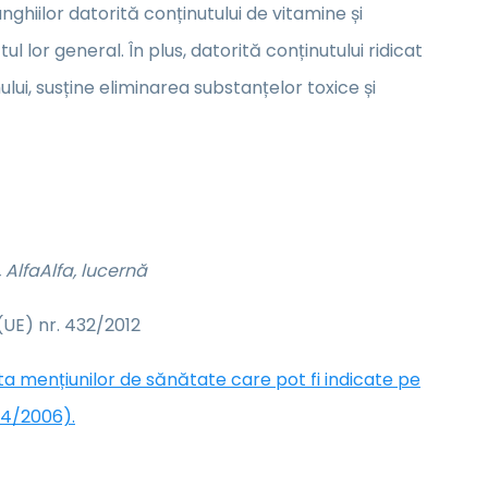
ghiilor datorită conținutului de vitamine și
l lor general. În plus, datorită conținutului ridicat
ului, susține eliminarea substanțelor toxice și
 AlfaAlfa, lucernă
UE) nr. 432/2012
sta mențiunilor de sănătate care pot fi indicate pe
24/2006).