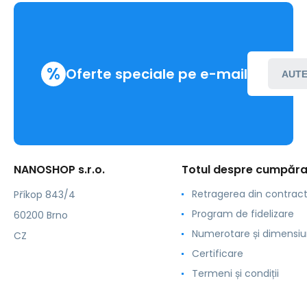
%
Oferte speciale pe e-mail
AUTE
NANOSHOP s.r.o.
Totul despre cumpăra
Retragerea din contrac
Příkop 843/4
Program de fidelizare
60200 Brno
Numerotare și dimensiu
CZ
Certificare
Termeni și condiții