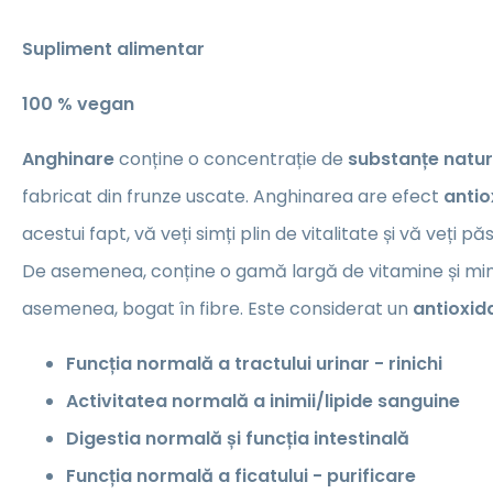
Supliment alimentar
100 % vegan
Anghinare
conține o concentrație de
substanțe natur
fabricat din frunze uscate. Anghinarea are efect
antio
acestui fapt, vă veți simți plin de vitalitate și vă veți p
De asemenea, conține o gamă largă de vitamine și mine
asemenea, bogat în fibre. Este considerat un
antioxid
Funcția normală a tractului urinar - rinichi
Activitatea normală a inimii/lipide sanguine
Digestia normală și funcția intestinală
Funcția normală a ficatului - purificare