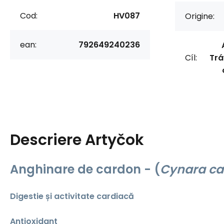
Cod:
HV087
Origine:
ean:
792649240236
Cíl:
Trá
Descriere
Artyčok
Anghinare de cardon - (
Cynara ca
Digestie și activitate cardiacă
Antioxidant