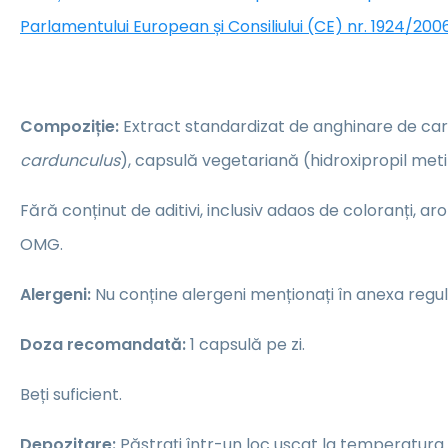
Parlamentului European și Consiliului (CE) nr. 1924/2006
Compoziție:
Extract standardizat de anghinare de car
cardunculus
), capsulă vegetariană (hidroxipropil meti
Fără conținut de aditivi, inclusiv adaos de coloranți, a
OMG.
Alergeni:
Nu conține alergeni menționați în anexa regul
Doza recomandată:
1 capsulă pe zi.
Beți suficient.
Depozitare:
Păstrați într-un loc uscat la temperatura