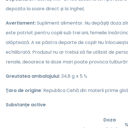
depozita la soare direct și la îngheț.
Avertisment:
Supliment alimentar. Nu depășiți doza z
este potrivit pentru copiii sub trei ani, femeile însărc
alăptează. A se păstra departe de copii! Nu înlocuiește
echilibrată. Produsul nu ar trebui să fie utilizat de pe
renale, deoarece la doze mari poate provoca tulburări
Greutatea ambalajului:
34,8 g ± 5 %
Țara de origine
: Republica Cehă din materii prime glo
Substanțe active
Doza
%