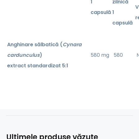
1
zilnică
V
capsulă
1
r
capsulă
Anghinare sălbatică (
Cynara
cardunculus
)
580 mg
580
N
extract standardizat 5:1
Ultimele produse văzute