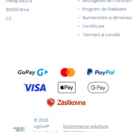
Retragerea din contrac
Příkop 843/4
Program de fidelizare
60200 Brno
Numerotare și dimensiu
CZ
Certificare
Termeni și condiții
© 2026
agtive®
Ecommerce solutions