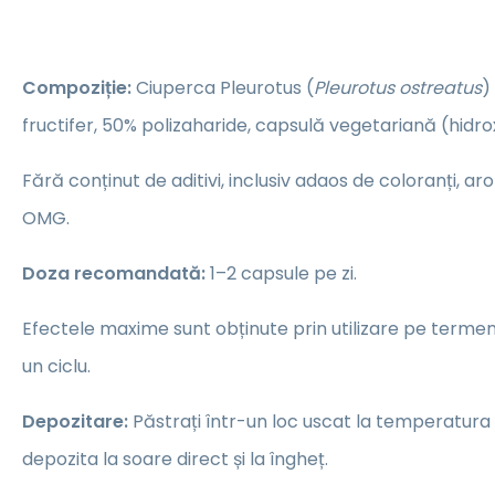
Compoziție:
Ciuperca Pleurotus (
Pleurotus ostreatus
)
fructifer, 50% polizaharide, capsulă vegetariană (hidro
Fără conținut de aditivi, inclusiv adaos de coloranți, a
OMG.
Doza recomandată:
1–2 capsule pe zi.
Efectele maxime sunt obținute prin utilizare pe termen lu
un ciclu.
Depozitare:
Păstrați într-un loc uscat la temperatura
depozita la soare direct și la îngheț.