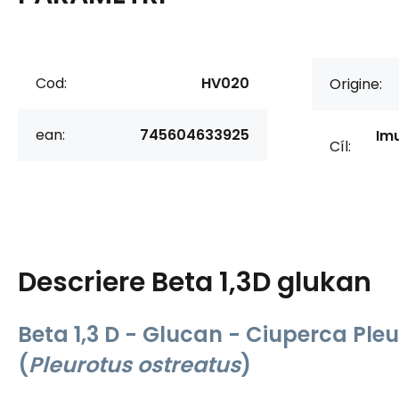
Cod:
HV020
Origine:
ean:
745604633925
Imu
Cíl:
Descriere
Beta 1,3D glukan
Beta 1,3 D - Glucan - Ciuperca Pleu
(
Pleurotus ostreatus
)