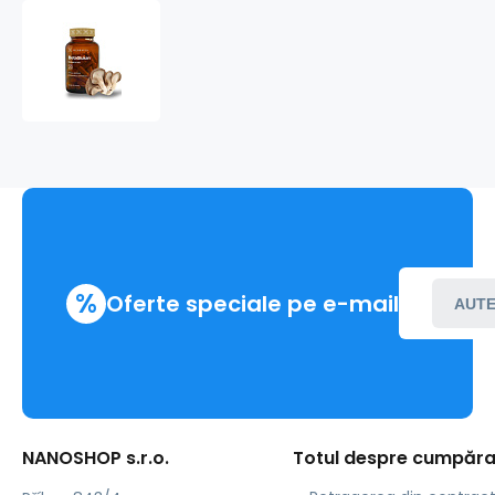
Beta
1,3D
glukan
%
Oferte speciale pe e-mail
AUTE
NANOSHOP s.r.o.
Totul despre cumpăra