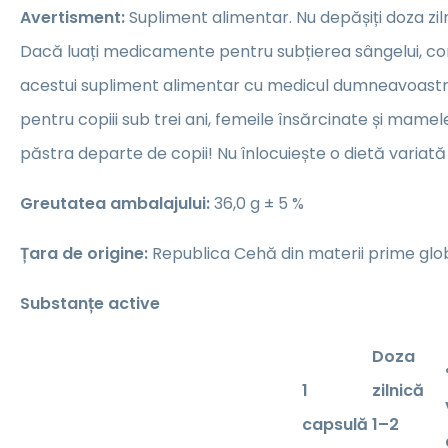
Avertisment:
Supliment alimentar. Nu depășiți doza z
Dacă luați medicamente pentru subțierea sângelui, cons
acestui supliment alimentar cu medicul dumneavoastră
pentru copiii sub trei ani, femeile însărcinate și mame
păstra departe de copii! Nu înlocuiește o dietă variată 
Greutatea ambalajului:
36,0 g ± 5 %
Țara de origine:
Republica Cehă din materii prime glo
Substanțe active
Doza
1
zilnică
capsulă
1–2