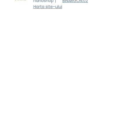
nanoshop |
BINARGON.cz
Harta site-ului