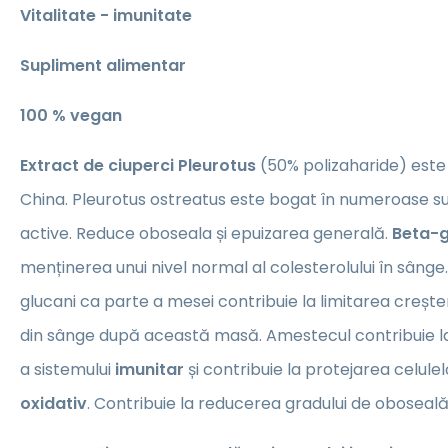
Vitalitate - imunitate
Supliment alimentar
100 % vegan
Extract de ciuperci Pleurotus
(50% polizaharide) este u
China. Pleurotus ostreatus este bogat în numeroase su
active. Reduce oboseala și epuizarea generală.
Beta-g
menținerea unui nivel normal al colesterolului în sâng
glucani ca parte a mesei contribuie la limitarea creșter
din sânge după această masă. Amestecul contribuie l
a sistemului
imunitar
și contribuie la protejarea celule
oxidativ
. Contribuie la reducerea gradului de oboseală 