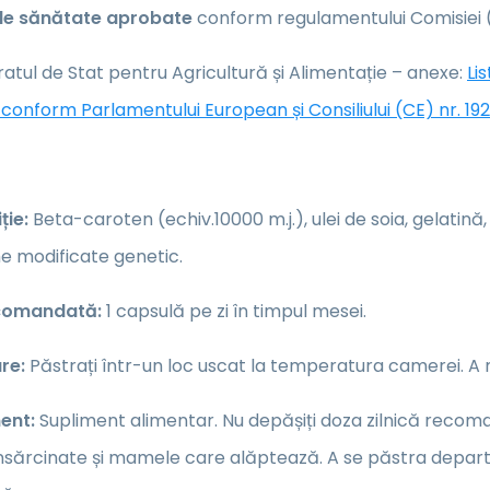
 de sănătate aprobate
conform regulamentului Comisiei (
atul de Stat pentru Agricultură și Alimentație – anexe:
Li
conform Parlamentului European și Consiliului (CE) nr. 19
ție:
Beta-caroten (echiv.10000 m.j.), ulei de soia, gelatină,
e modificate genetic.
comandată:
1 capsulă pe zi în timpul mesei.
re:
Păstrați într-un loc uscat la temperatura camerei. A nu
ent:
Supliment alimentar. Nu depășiți doza zilnică recomand
nsărcinate și mamele care alăptează. A se păstra departe 