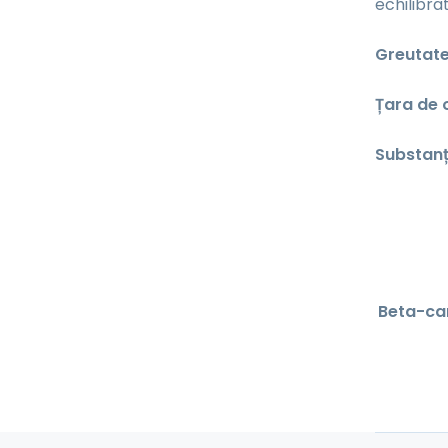
echilibra
Greutate
Țara de o
Substanț
Beta-ca