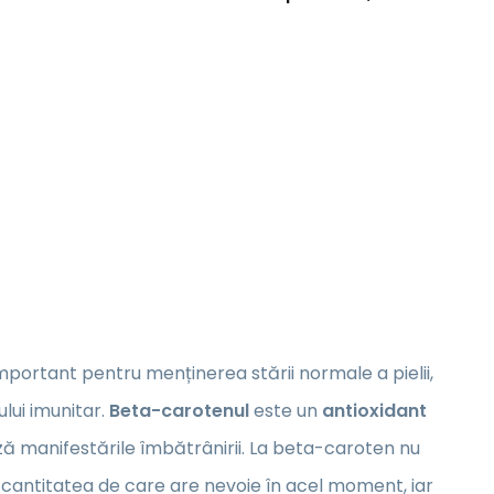
mportant pentru menținerea stării normale a pielii,
lui imunitar.
Beta-carotenul
este un
antioxidant
ază manifestările îmbătrânirii. La beta-caroten nu
 cantitatea de care are nevoie în acel moment, iar