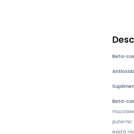
Desc
Beta-car
Antioxid
Suplimen
Beta-car
mucoaselo
puternic 
există ri