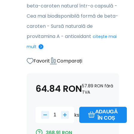
beta-caroten natural într-o capsulă -
Cea mai biodisponibilă formă de beta-
caroten - Sursă naturală de
provitamina A - antioxidant
citește mai
mult
Favorit
Comparați
64.84
RON
57.89
RON
fără
TVA
ADAUGĂ
ks
ÎN COȘ
368.91
RON