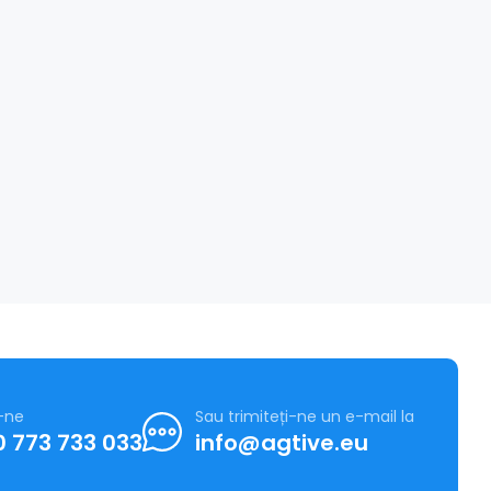
-ne
Sau trimiteți-ne un e-mail la
 773 733 033
info@agtive.eu