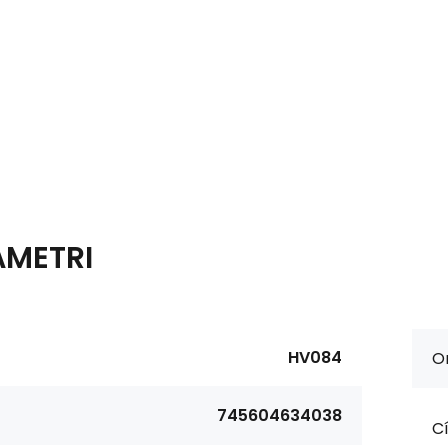
AMETRI
HV084
Or
745604634038
Cí