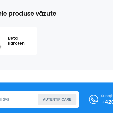
ele produse văzute
Beta
karoten
Sunați
AUTENTIFICARE
+420