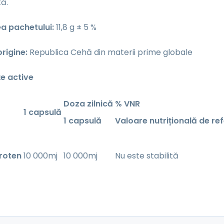
tă.
a pachetului:
11,8 g ± 5 %
rigine:
Republica Cehă din materii prime globale
e active
Doza zilnică
% VNR
1 capsulă
1 capsulă
Valoare nutrițională de ref
roten
10 000mj
10 000mj
Nu este stabilită