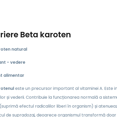
riere
Beta karoten
oten natural
ant
- vedere
t alimentar
otenul
este un precursor important al vitaminei A. Este i
r și vederii. Contribuie la funcționarea normală a sistemu
(suprimă efectul radicalilor liberi în organism) și atenue
scul de supradozaj, deoarece organismul transformă doar