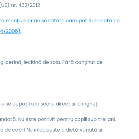
UE) nr. 432/2012
sta mențiunilor de sănătate care pot fi indicate pe
24/2006).
 glicerină, lecitină de soia. Fără conținut de
 se depozita la soare direct și la îngheț.
ată. Nu este potrivit pentru copiii sub trei ani,
de copii! Nu înlocuiește o dietă variată și