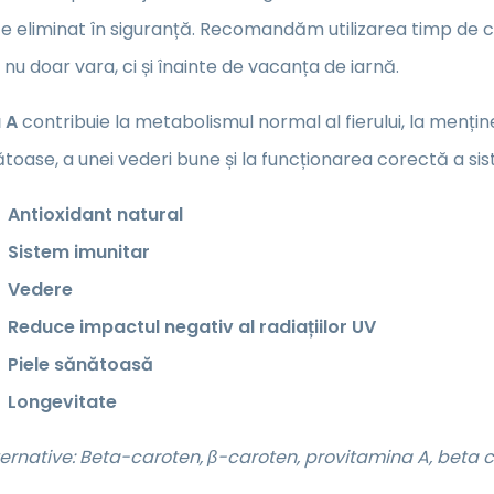
te eliminat în siguranță. Recomandăm utilizarea timp de
nu doar vara, ci și înainte de vacanța de iarnă.
 A
contribuie la metabolismul normal al fierului, la menț
nătoase, a unei vederi bune și la funcționarea corectă a sis
Antioxidant natural
Sistem imunitar
Vedere
Reduce impactul negativ al radiațiilor UV
Piele sănătoasă
Longevitate
ernative: Beta-caroten, β-caroten, provitamina A, beta 