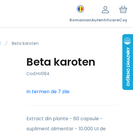
Romanian
Autentificare
Coș
E
Beta karoten
Beta karoten
Cod:
HV084
In termen de 7 zile
Extract din plante - 60 capsule -
supliment alimentar - 10.000 UI de