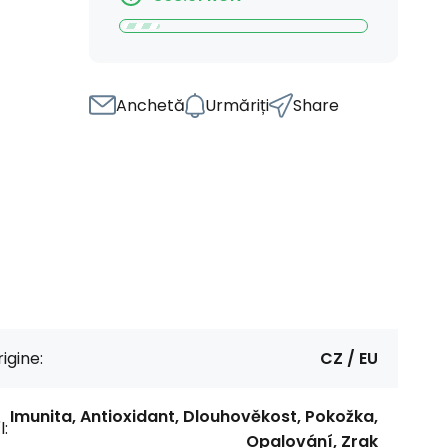
Anchetă
Urmăriți
Share
igine:
CZ / EU
Imunita, Antioxidant, Dlouhověkost, Pokožka,
l:
Opalování, Zrak