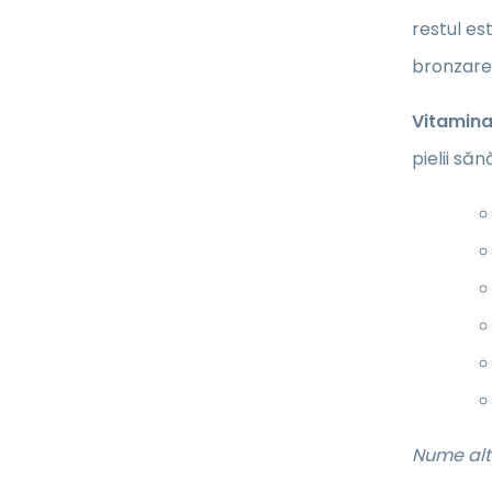
restul es
bronzare 
Vitamina
pielii să
Nume alt