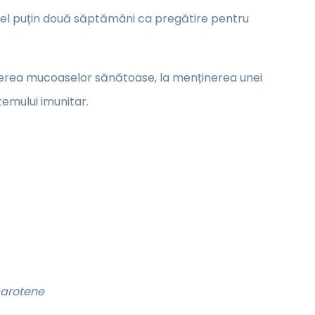
 cel puțin două săptămâni ca pregătire pentru
inerea mucoaselor sănătoase, la menținerea unei
temului imunitar.
carotene