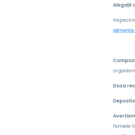
Alegații
Inspector
alimente 
Compozi
organism
Doza re
Depozita
Avertism
femeile î