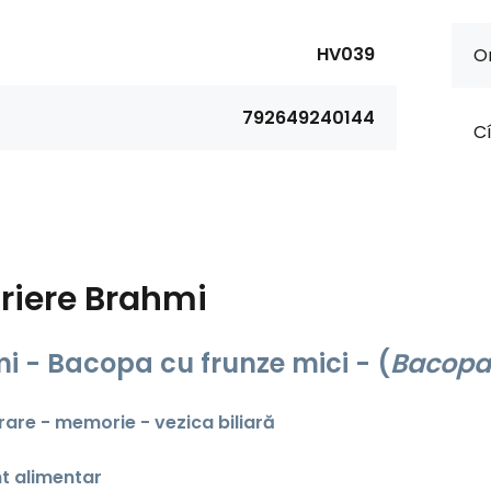
HV039
Or
792649240144
Cí
riere
Brahmi
i - Bacopa cu frunze mici -
(
Bacopa
are - memorie - vezica biliară
t alimentar