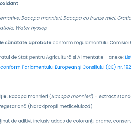
ioxidant
ernative: Bacopa monnieri, Bacopa cu frunze mici,
Grati
atiola, Water hyssop
 de sănătate aprobate
conform regulamentului Comisiei (
atul de Stat pentru Agricultură și Alimentație – anexe:
Li
conform Parlamentului European și Consiliului (CE) nr. 19
ie:
Bacopa monnieri (
Bacopa monnieri
) – extract stand
egetariană (hidroxipropil metilceluloză).
inut de aditivi, inclusiv adaos de coloranți, arome, conse