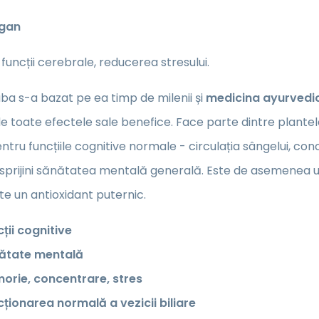
egan
 funcții cerebrale, reducerea stresului.
a s-a bazat pe ea timp de milenii și
medicina ayurvedi
e toate efectele sale benefice. Face parte dintre plante
pentru funcțiile cognitive normale - circulația sângelui, c
sprijini sănătatea mentală generală. Este de asemenea ut
Este un antioxidant puternic.
ții cognitive
ătate mentală
orie, concentrare, stres
ționarea normală a vezicii biliare