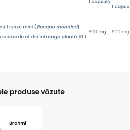
1 capsulă
1 capsu
u frunze mici (
Bacopa monnieri
)
600 mg
600 mg
standardizat din întreaga plantă 10:1
ele produse văzute
Brahmi