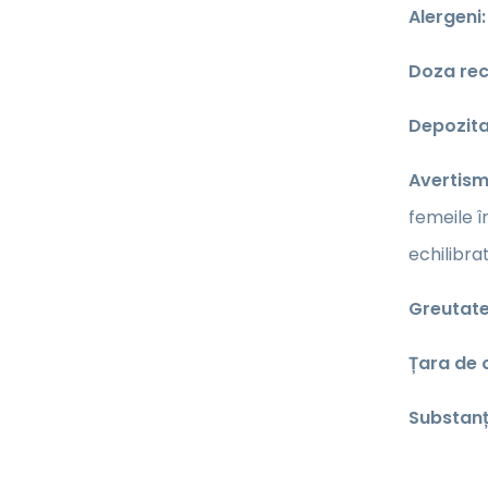
Alergeni:
Doza re
Depozita
Avertism
femeile î
echilibra
Greutate
Țara de o
Substanț