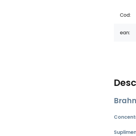
Cod:
ean:
Desc
Brahm
Concentr
Suplimen