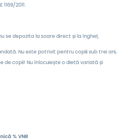
 1169/2011.
 se depozita la soare direct și la îngheț.
ată. Nu este potrivit pentru copiii sub trei ani,
de copii! Nu înlocuiește o dietă variată și
lnică
% VNR