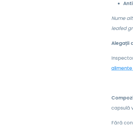
Ant
Nume alt
leafed gr
Alegații
Inspector
alimente 
Compoziț
capsulă v
Fără conț