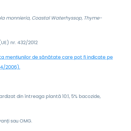
ola monnieria, Coastal Waterhyssop, Thyme-
UE) nr. 432/2012
sta mențiunilor de sănătate care pot fi indicate pe
24/2006).
ardizat din întreaga plantă 10:1, 5% bacozide,
rvanți sau OMG.