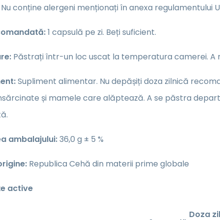
Nu conține alergeni menționați în anexa regulamentului UE
comandată:
1 capsulă pe zi. Beți suficient.
re:
Păstrați într-un loc uscat la temperatura camerei. A nu
ent:
Supliment alimentar. Nu depășiți doza zilnică recomand
nsărcinate și mamele care alăptează. A se păstra departe 
tă.
a ambalajului:
36,0 g ± 5 %
rigine:
Republica Cehă din materii prime globale
e active
Doza zi