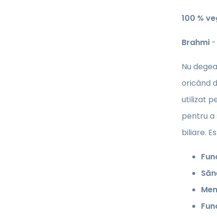
100 % v
Brahmi
-
Nu degeab
oricând d
utilizat 
pentru a 
biliare. 
Func
Săn
Mem
Func