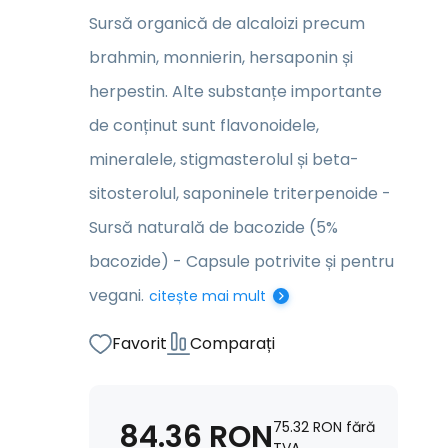
Sursă organică de alcaloizi precum
brahmin, monnierin, hersaponin și
herpestin. Alte substanțe importante
de conținut sunt flavonoidele,
mineralele, stigmasterolul și beta-
sitosterolul, saponinele triterpenoide -
Sursă naturală de bacozide (5%
bacozide) - Capsule potrivite și pentru
vegani.
citește mai mult
Favorit
Comparați
84.36
RON
75.32
RON
fără
TVA