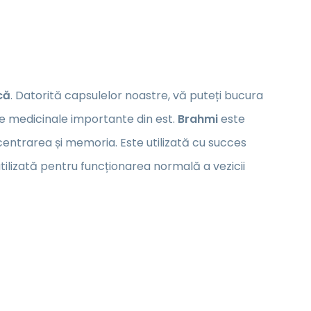
că
. Datorită capsulelor noastre, vă puteți bucura
le medicinale importante din est.
Brahmi
este
oncentrarea și memoria. Este utilizată cu succes
ilizată pentru funcționarea normală a vezicii