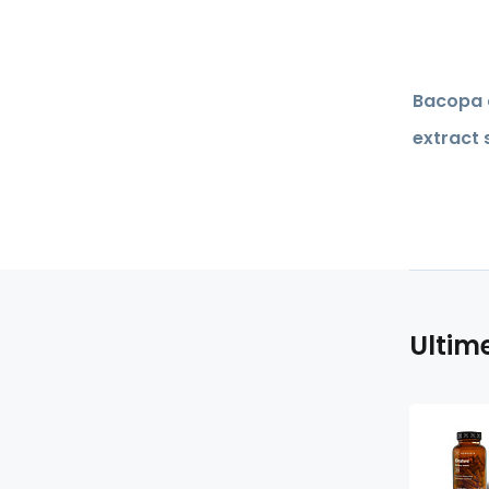
Bacopa c
extract 
Ultim