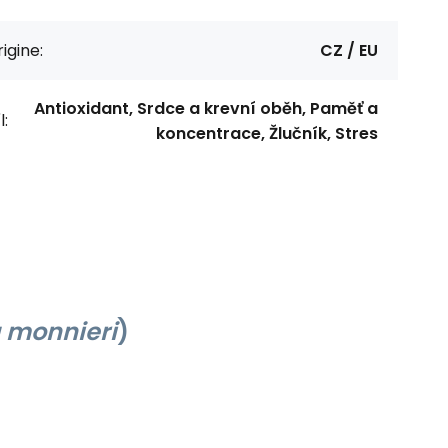
igine:
CZ / EU
Antioxidant, Srdce a krevní oběh, Paměť a
l:
koncentrace, Žlučník, Stres
 monnieri
)