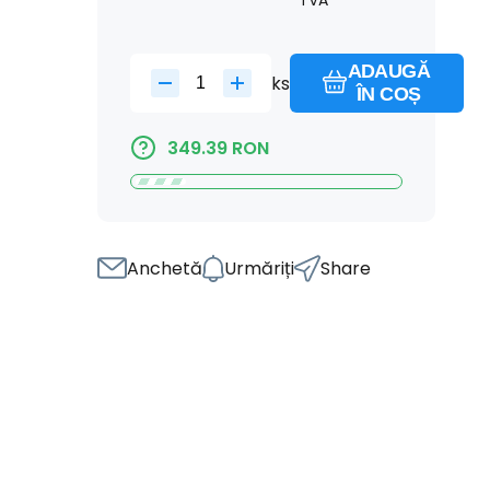
ADAUGĂ
ks
ÎN COȘ
349.39
RON
Anchetă
Urmăriți
Share