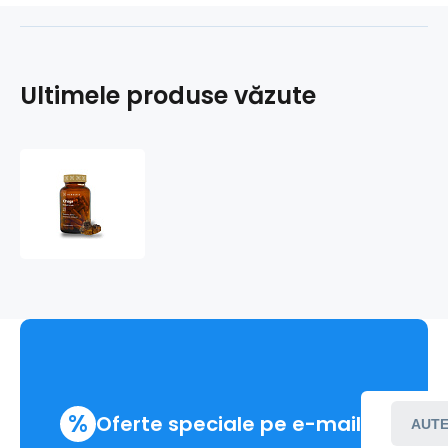
Ultimele produse văzute
Chaga
%
Oferte speciale pe e-mail
AUTE