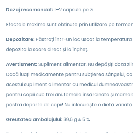
Dozaj recomandat:
1
–
2 capsule pe zi.
Efectele maxime sunt obținute prin utilizare pe termen
Depozitare:
Păstrați într-un loc uscat la temperatura
depozita la soare direct și la îngheț.
Avertisment:
Supliment alimentar. Nu depășiți doza z
Dacă luați medicamente pentru subțierea sângelui, cons
acestui supliment alimentar cu medicul dumneavoastră
pentru copiii sub trei ani, femeile însărcinate și mame
păstra departe de copii! Nu înlocuiește o dietă variată 
Greutatea ambalajului:
39,6 g ± 5 %