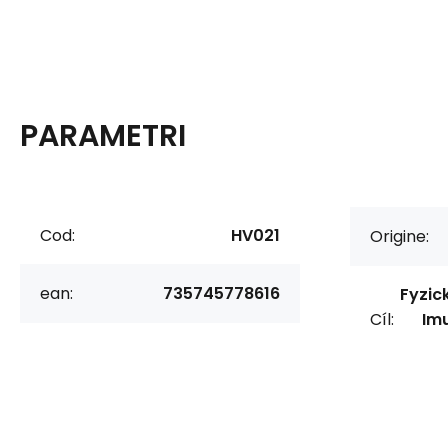
PARAMETRI
Cod:
HV021
Origine:
ean:
735745778616
Fyzic
Cíl:
Imu