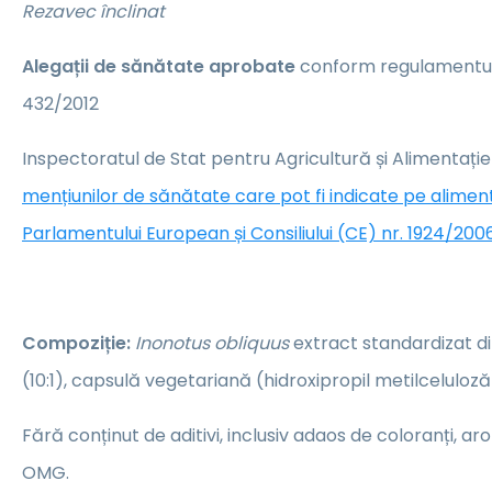
Rezavec înclinat
Alegații de sănătate aprobate
conform regulamentulu
432/2012
Inspectoratul de Stat pentru Agricultură și Alimentați
mențiunilor de sănătate care pot fi indicate pe alime
Parlamentului European și Consiliului (CE) nr. 1924/2006
Compoziție:
Inonotus obliquus
extract standardizat d
(10:1), capsulă vegetariană (hidroxipropil metilceluloză
Fără conținut de aditivi, inclusiv adaos de coloranți, a
OMG.