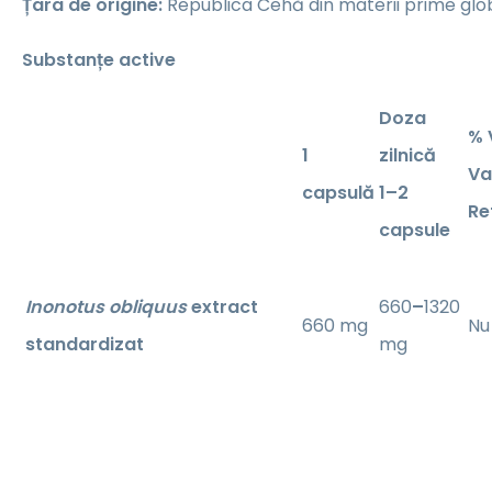
Țara de origine:
Republica Cehă din materii prime glo
Substanțe active
Doza
% 
1
zilnică
Va
capsulă
1–2
Re
capsule
Inonotus obliquus
extract
660
–
1320
660 mg
Nu 
standardizat
mg