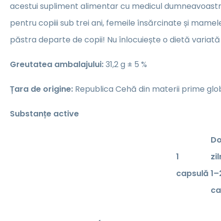
acestui supliment alimentar cu medicul dumneavoastră
pentru copiii sub trei ani, femeile însărcinate și mame
păstra departe de copii! Nu înlocuiește o dietă variată 
Greutatea ambalajului:
31,2 g ± 5 %
Țara de origine:
Republica Cehă din materii prime glo
Substanțe active
D
1
zi
capsulă
1–
ca