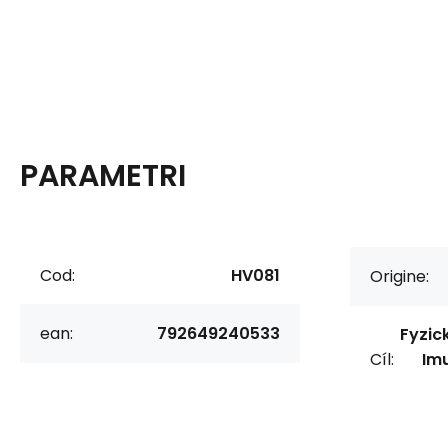
PARAMETRI
Cod:
HV081
Origine:
ean:
792649240533
Fyzic
Cíl:
Imu