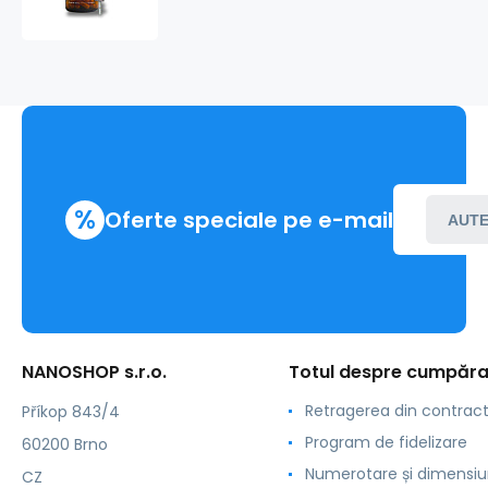
%
Oferte speciale pe e-mail
AUTE
NANOSHOP s.r.o.
Totul despre cumpăra
Retragerea din contrac
Příkop 843/4
Program de fidelizare
60200 Brno
Numerotare și dimensiu
CZ