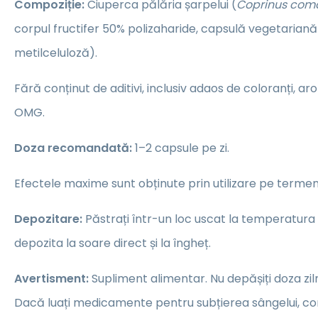
Compoziție:
Ciuperca pălăria șarpelui
(
Coprinus com
corpul fructifer 50% polizaharide, capsulă vegetariană 
metilceluloză).
Fără conținut de aditivi, inclusiv adaos de coloranți, a
OMG.
Doza recomandată:
1–2 capsule pe zi.
Efectele maxime sunt obținute prin utilizare pe termen
Depozitare:
Păstrați într-un loc uscat la temperatura
depozita la soare direct și la îngheț.
Avertisment:
Supliment alimentar. Nu depășiți doza z
Dacă luați medicamente pentru subțierea sângelui, cons