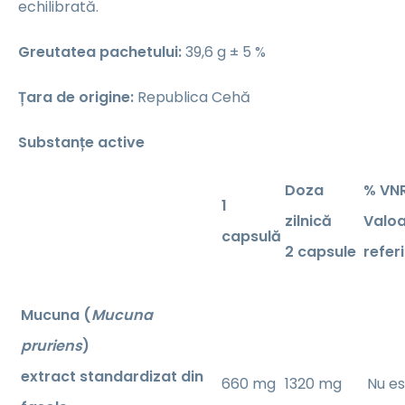
echilibrată.
Greutatea pachetului:
39,6 g ± 5 %
Țara de origine:
Republica Cehă
Substanțe active
Doza
% VN
1
zilnică
Valoa
capsulă
2 capsule
refer
Mucuna (
Mucuna
pruriens
)
extract standardizat din
660 mg
1320 mg
Nu est