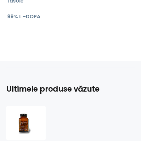
fasole
99% L -DOPA
Ultimele produse văzute
Dopa
-
Mucuna