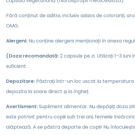
capsulă vegetariană (hidroxipropil metilceluloză).
Fără conținut de aditivi, inclusiv adaos de coloranți, a
OMG.
Alergeni:
Nu conține alergeni menționați în anexa regul
(Doza recomandată:
2 capsule pe zi. Utilizați 1–3 luni 
suficient.
Depozitare:
Păstrați într-un loc uscat la temperatura
depozita la soare direct și la îngheț.
Avertisment:
Supliment alimentar. Nu depășiți doza z
este potrivit pentru copiii sub trei ani, femeile însărc
alăptează. A se păstra departe de copii! Nu înlocuiește