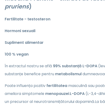
pruriens
)
Fertilitate - testosteron
Hormoni sexuali
Supliment alimentar
100 % vegan
În extractul nostru se află
99% substanță L-DOPA
(lev
substanțe benefice pentru
metabolismul
dumneavoas
Poate influența pozitiv
fertilitatea
masculină sau poat
ameliora simptomele
menopauzei
.
L-DOPA
(L-3,4-dihi
un precursor al neurotransmițătorului dopamină.La băr