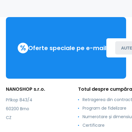
%
Oferte speciale pe e-mail
AUTE
NANOSHOP s.r.o.
Totul despre cumpăra
Retragerea din contrac
Příkop 843/4
Program de fidelizare
60200 Brno
Numerotare și dimensiu
CZ
Certificare