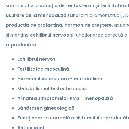
semnificativ
producția de testosteron și fertilitatea
.
ușurare de la menopauză
(sindrom premenstrual). D
producția de prolactină, hormon de creștere,
acțion
și menține
echilibrul nervos
și funcționarea corectă a
reproducător.
Echilibrul nervos
Fertilitatea masculină
Hormonul de creștere - metabolism
Metabolismul testosteronului
Alinarea simptomelor PMS - menopauză
Sănătatea ginecologică
Funcționarea normală a sistemului reproducăt
Antioxidant