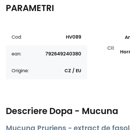
PARAMETRI
Cod:
HV089
An
Cíl:
Hor
ean:
792649240380
Origine:
CZ / EU
Descriere
Dopa - Mucuna
Mucuna Pruriens - extract de fasol