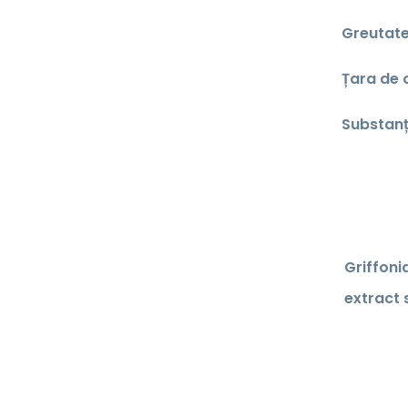
Greutate
Țara de o
Substanț
Griffoni
extract 