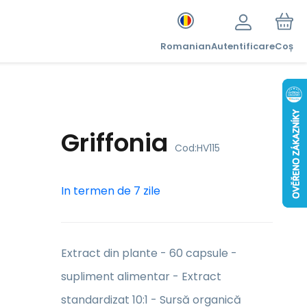
Romanian
Autentificare
Coș
Griffonia
Cod:
HV115
In termen de 7 zile
Extract din plante - 60 capsule -
supliment alimentar - Extract
standardizat 10:1 - Sursă organică