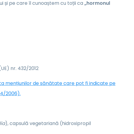
ui și pe care îl cunoaștem cu toții ca
„hormonul
UE) nr. 432/2012
sta mențiunilor de sănătate care pot fi indicate pe
24/2006).
lia
), capsulă vegetariană (hidroxipropil