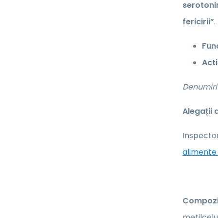
serotoni
fericirii”
.
Fun
Acti
Denumiri 
Alegații
Inspector
alimente 
Compoziț
metilcelu