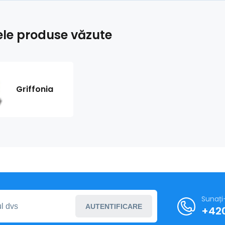
ele produse văzute
Griffonia
Sunați
AUTENTIFICARE
+420