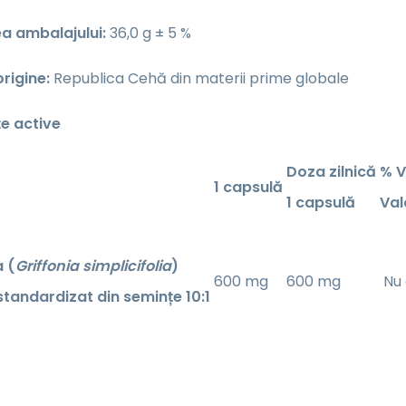
a ambalajului:
36,0 g ± 5 %
rigine:
Republica Cehă din materii prime globale
e active
Doza zilnică
% 
1 capsulă
1 capsulă
Val
a (
Griffonia simplicifolia
)
600 mg
600 mg
Nu 
standardizat din semințe 10:1