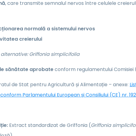
nă
, care transmite semnalul nervos între celulele creierul
cționarea normală a sistemului nervos
vitatea creierului
alternative: Griffonia simplicifolia
 de sănătate aprobate
conform regulamentului Comisiei (
atul de Stat pentru Agricultură și Alimentație – anexe:
Li
conform Parlamentului European și Consiliului (CE) nr. 19
ie:
Extract standardizat de Griffonia (
Griffonia simplicifo
loză).