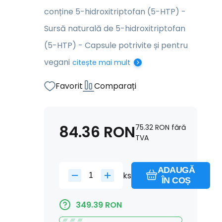
conține 5-hidroxitriptofan (5-HTP) -
Sursă naturală de 5-hidroxitriptofan
(5-HTP) - Capsule potrivite și pentru
vegani
citește mai mult
Favorit
Comparați
84.36
RON
75.32
RON
fără
TVA
ADAUGĂ
ks
ÎN COȘ
349.39
RON