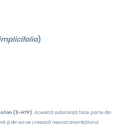
implicifolia
)
tofan (5-HTP)
. Această substanță face parte din
nă și din ea se creează neurotransmițătorul