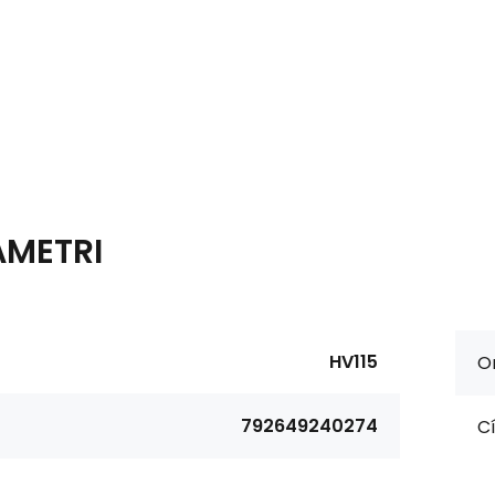
AMETRI
HV115
Or
792649240274
Cí