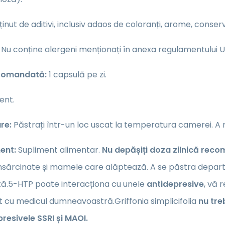
inut de aditivi, inclusiv adaos de coloranți, arome, conse
Nu conține alergeni menționați în anexa regulamentului UE
comandată:
1 capsulă pe zi.
ient.
re:
Păstrați într-un loc uscat la temperatura camerei. A nu
ent:
Supliment alimentar.
Nu depășiți doza zilnică rec
nsărcinate și mamele care alăptează. A se păstra departe 
tă.5-HTP poate interacționa cu unele
antidepresive
, vă 
 cu medicul dumneavoastră.Griffonia simplicifolia
nu tr
resivele SSRI și MAOI.