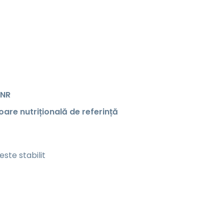
VNR
oare nutrițională de referință
este stabilit