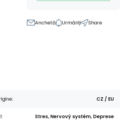
Anchetă
Urmăriți
Share
igine:
CZ / EU
l:
Stres, Nervový systém, Deprese