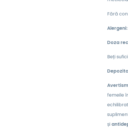
Fără conț
Alergeni:
Doza re
Beți sufic
Depozita
Avertism
femeile î
echilibra
supliment
și
antidep