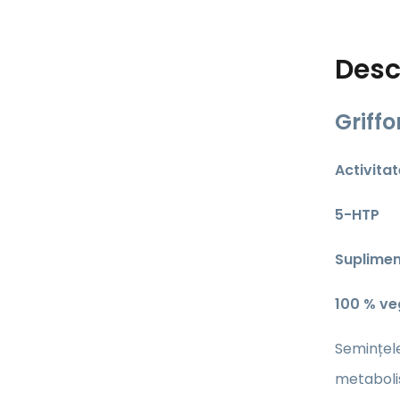
Desc
Griffo
Activita
5-HTP
Suplimen
100 % v
Semințele
metaboli