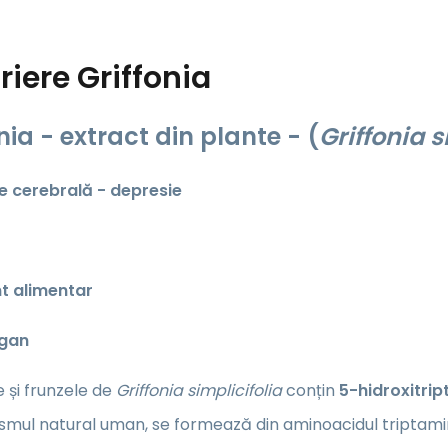
riere
Griffonia
nia - extract din plante - (
Griffonia s
te cerebrală - depresie
t alimentar
egan
 și frunzele de
Griffonia simplicifolia
conțin
5-hidroxitrip
smul natural uman, se formează din aminoacidul triptami