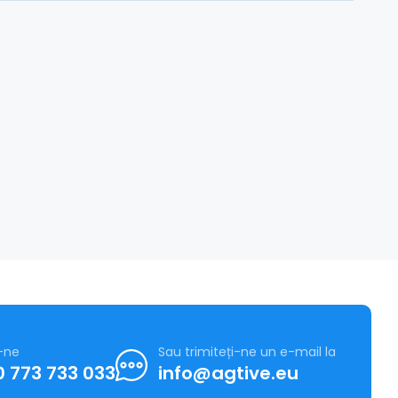
-ne
Sau trimiteți-ne un e-mail la
 773 733 033
info@agtive.eu