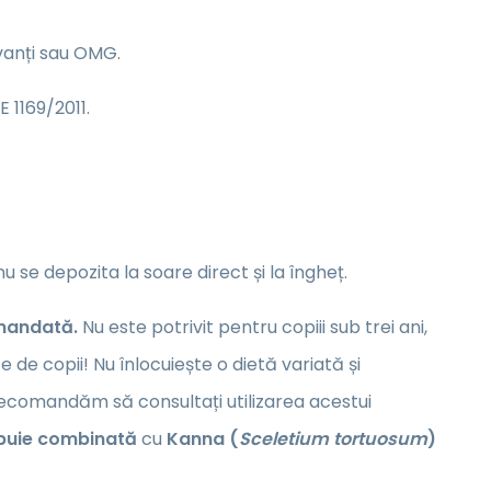
rvanți sau OMG.
 1169/2011.
 se depozita la soare direct și la îngheț.
omandată.
Nu este potrivit pentru copiii sub trei ani,
de copii! Nu înlocuiește o dietă variată și
recomandăm să consultați utilizarea acestui
ebuie combinată
cu
Kanna (
Sceletium tortuosum
)