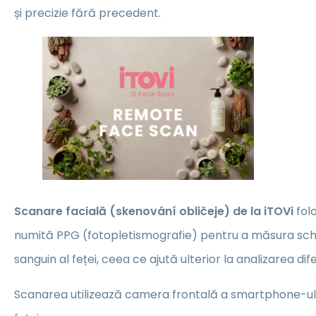
și precizie fără precedent.
Scanare facială (skenování obličeje) de la iTOVi
fol
numită PPG (fotopletismografie) pentru a măsura schim
sanguin al feței, ceea ce ajută ulterior la analizarea dife
Scanarea utilizează camera frontală a smartphone-ul