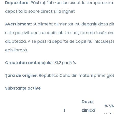
Depozitare:
Păstrați într-un loc uscat la temperatura
depozita la soare direct și la îngheț.
Avertisment:
Supliment alimentar. Nu depășiți doza z
este potrivit pentru copiii sub trei ani, femeile însărc
alăptează. A se păstra departe de copii! Nu înlocuiește
echilibrată.
Greutatea ambalajului:
31,2 g ± 5 %
Țara de origine:
Republica Cehă din materii prime glo
Substanțe active
Doza
% V
1
zilnică