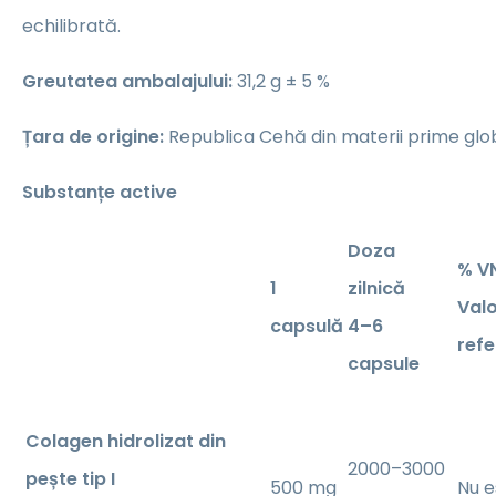
echilibrată.
Greutatea ambalajului:
31,2 g ± 5 %
Țara de origine:
Republica Cehă din materii prime glo
Substanțe active
Doza
% V
1
zilnică
Valo
capsulă
4–6
refe
capsule
Colagen hidrolizat din
2000–3000
pește tip I
500 mg
Nu e