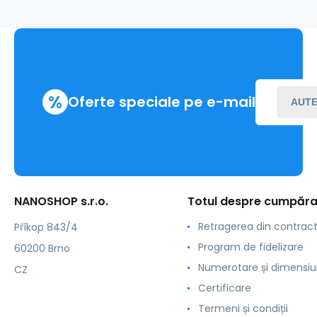
%
Oferte speciale pe e-mail
AUTE
NANOSHOP s.r.o.
Totul despre cumpăra
Retragerea din contrac
Příkop 843/4
Program de fidelizare
60200 Brno
Numerotare și dimensiu
CZ
Certificare
Termeni și condiții