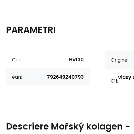
PARAMETRI
Cod:
HV130
Origine:
ean:
792649240793
Vlasy a
Cíl:
Descriere
Mořský kolagen -