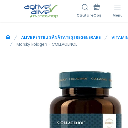
Căutare
Menu
ALIVE PENTRU SĂNĂTATE ȘI REGENERARE
VITAMIN
Mořský kolagen - COLLAGENOL