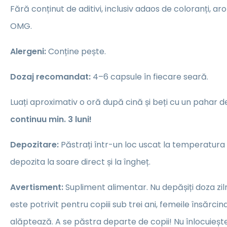
Fără conținut de aditivi, inclusiv adaos de coloranți, a
OMG.
Alergeni:
Conține pește.
Dozaj recomandat:
4–6 capsule în fiecare seară.
Luați aproximativ o oră după cină și beți cu un pahar d
continuu min. 3 luni!
Depozitare:
Păstrați într-un loc uscat la temperatura
depozita la soare direct și la îngheț.
Avertisment:
Supliment alimentar. Nu depășiți doza z
este potrivit pentru copiii sub trei ani, femeile însărc
alăptează. A se păstra departe de copii! Nu înlocuiește