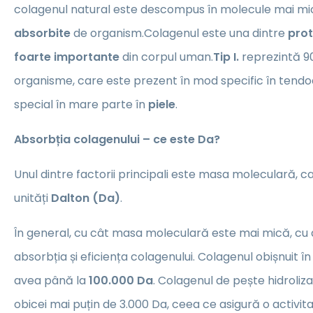
colagenul natural este descompus în molecule mai mic
absorbite
de organism.Colagenul este una dintre
prot
foarte importante
din corpul uman.
Tip I.
reprezintă 90
organisme, care este prezent în mod specific în tendoa
special în mare parte în
piele
.
Absorbția colagenului – ce este Da?
Unul dintre factorii principali este masa moleculară, c
unități
Dalton (Da)
.
În general, cu cât masa moleculară este mai mică, cu
absorbția și eficiența colagenului. Colagenul obișnuit 
avea până la
100.000 Da
. Colagenul de pește hidroliza
obicei mai puțin de 3.000 Da, ceea ce asigură o activit