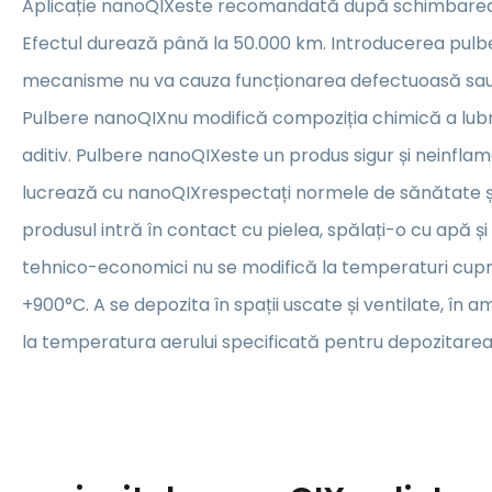
Aplicație
nanoQIX
este recomandată după schimbarea ulei
Efectul durează până la 50.000 km. Introducerea pulbe
mecanisme nu va cauza funcționarea defectuoasă sa
Pulbere
nanoQIX
nu modifică compoziția chimică a lubrif
aditiv. Pulbere
nanoQIX
este un produs sigur și neinflam
lucrează cu
nanoQIX
respectați normele de sănătate ș
produsul intră în contact cu pielea, spălați-o cu apă și 
tehnico-economici nu se modifică la temperaturi cupri
+900°C. A se depozita în spații uscate și ventilate, în a
la temperatura aerului specificată pentru depozitarea l