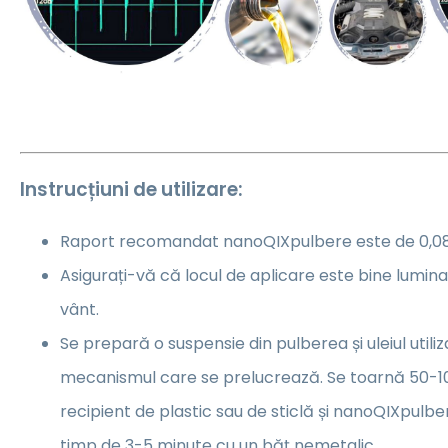
Instrucțiuni de utilizare:
Raport recomandat
nanoQIX
pulbere este de 0,08 
Asigurați-vă că locul de aplicare este bine lumina
vânt.
Se prepară o suspensie din pulberea și uleiul utili
mecanismul care se prelucrează. Se toarnă 50-100
recipient de plastic sau de sticlă și
nanoQIX
pulbe
timp de 3-5 minute cu un băț nemetalic.