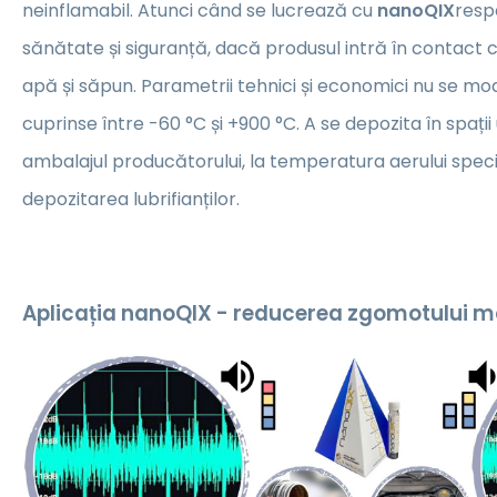
neinflamabil. Atunci când se lucrează cu
nanoQIX
resp
sănătate și siguranță, dacă produsul intră în contact c
apă și săpun. Parametrii tehnici și economici nu se mo
cuprinse între -60 °C și +900 °C. A se depozita în spații 
ambalajul producătorului, la temperatura aerului spec
depozitarea lubrifianților.
Aplicația nanoQIX - reducerea zgomotului m