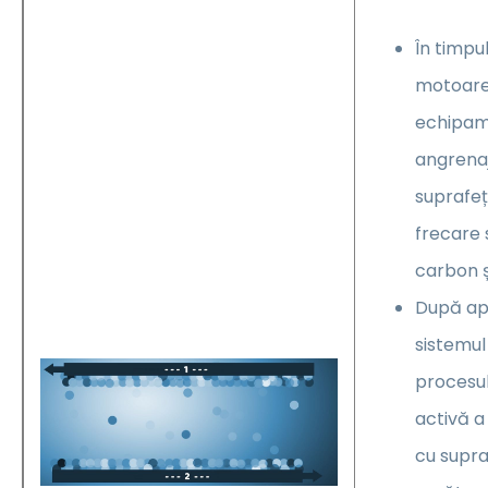
În timpul
motoarel
echipame
angrenaj
suprafeț
frecare 
carbon ș
După ap
sistemul
procesul
activă a
cu supra