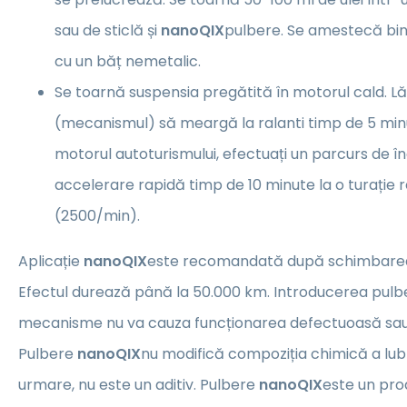
sau de sticlă și
nanoQIX
pulbere. Se amestecă bin
cu un băț nemetalic.
Se toarnă suspensia pregătită în motorul cald. Lă
(mecanismul) să meargă la ralanti timp de 5 min
motorul autoturismului, efectuați un parcurs de în
accelerare rapidă timp de 10 minute la o turație 
(2500/min).
Aplicație
nanoQIX
este recomandată după schimbarea ulei
Efectul durează până la 50.000 km. Introducerea pulbe
mecanisme nu va cauza funcționarea defectuoasă sa
Pulbere
nanoQIX
nu modifică compoziția chimică a lubrif
urmare, nu este un aditiv. Pulbere
nanoQIX
este un prod