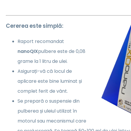
Cererea este simplă:
Raport recomandat
nanoQIX
pulbere este de 0,08
grame la 1 litru de ulei.
Asigurați-vă că locul de
aplicare este bine luminat și
complet ferit de vânt.
Se prepară o suspensie din
pulberea și uleiul utilizat în
motorul sau mecanismul care
se prelucrează. Se toarnă 50-100 ml de ulei într-u