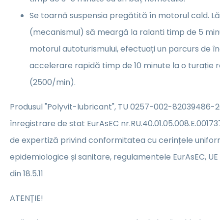
Se toarnă suspensia pregătită în motorul cald. Lă
(mecanismul) să meargă la ralanti timp de 5 min
motorul autoturismului, efectuați un parcurs de în
accelerare rapidă timp de 10 minute la o turație 
(2500/min).
Produsul "Polyvit-lubricant", TU 0257-002-82039486-20
înregistrare de stat EurAsEC nr.RU.40.01.05.008.E.001737.0
de expertiză privind conformitatea cu cerințele unifor
epidemiologice și sanitare, regulamentele EurAsEC, UE
din 18.5.11
ATENȚIE!