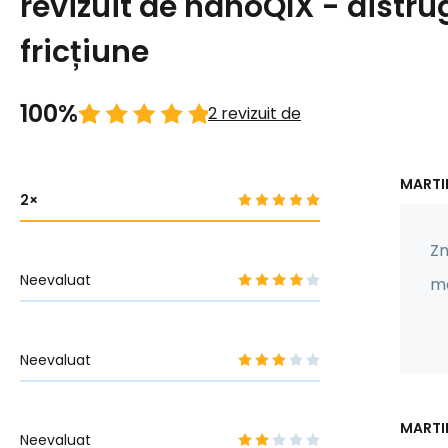
revizuit de nanoQIX - distru
fricțiune
100%
2 revizuit de
MARTIN
2
Zn
Neevaluat
mo
Neevaluat
MARTIN
Neevaluat