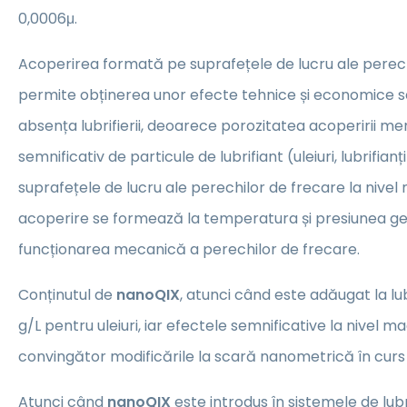
0,0006μ.
Acoperirea formată pe suprafețele de lucru ale perech
permite obținerea unor efecte tehnice și economice sem
absența lubrifierii, deoarece porozitatea acoperirii me
semnificativ de particule de lubrifiant (uleiuri, lubrifianț
suprafețele de lucru ale perechilor de frecare la nivel 
acoperire se formează la temperatura și presiunea g
funcționarea mecanică a perechilor de frecare.
Conținutul de
nanoQIX
, atunci când este adăugat la lub
g/L pentru uleiuri, iar efectele semnificative la nivel
convingător modificările la scară nanometrică în curs
Atunci când
nanoQIX
este introdus în sistemele de lub