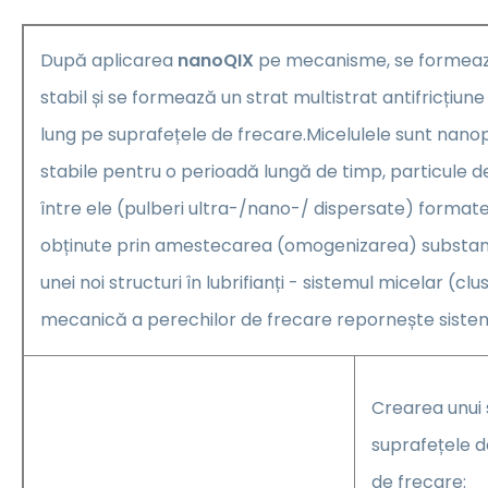
După aplicarea
nanoQIX
pe mecanisme, se formeaz
stabil și se formează un strat multistrat antifricțiun
lung pe suprafețele de frecare.Micelulele sunt nanopa
stabile pentru o perioadă lungă de timp, particule d
între ele (pulberi ultra-/nano-/ dispersate) formate în 
obținute prin amestecarea (omogenizarea) substanț
unei noi structuri în lubrifianți - sistemul micelar (cl
mecanică a perechilor de frecare repornește sistem
Crearea unui s
suprafețele d
de frecare: