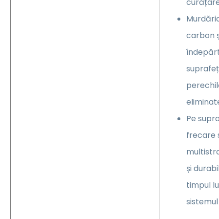
curățare
Murdăria
carbon ș
îndepăr
suprafeț
perechilo
eliminate
Pe supra
frecare 
multistra
și durab
timpul l
sistemul 