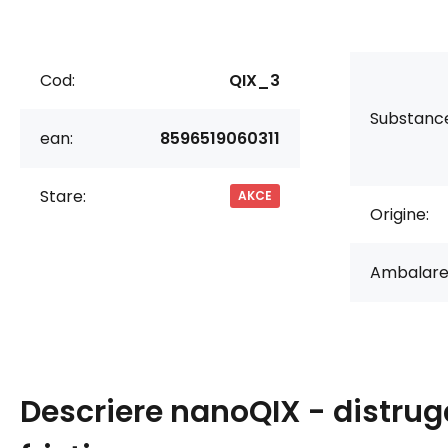
Cod:
QIX_3
Substanc
ean:
8596519060311
Stare:
AKCE
Origine:
Ambalare
Descriere
nanoQIX - distrug