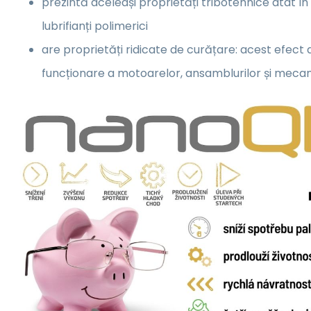
prezintă aceleași proprietăți tribotehnice atât în ul
lubrifianți polimerici
are proprietăți ridicate de curățare: acest efect
funcționare a motoarelor, ansamblurilor și meca