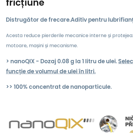
fricțiune
Distrugător de frecare.Aditiv pentru lubrifianț
Acesta reduce pierderile mecanice interne și protejeaz
motoare, mașini și mecanisme.
> nanoQIX - Dozaj 0.08 g la 1 litru de ulei.
Selec
funcție de volumul de ulei în litri.
>> 100% concentrat de nanoparticule.