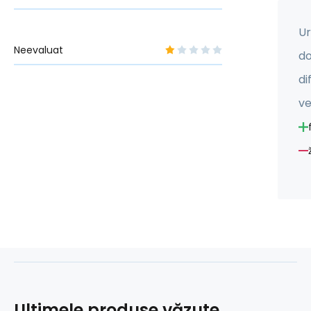
Ur
Neevaluat
do
di
ve
Ultimele produse văzute