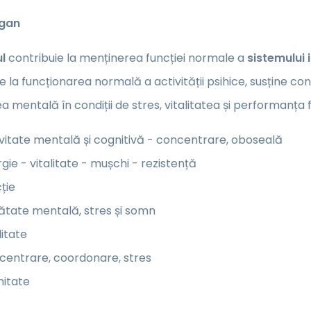
egan
l
contribuie la menținerea funcției normale a
sistemului 
e la funcționarea normală a activității psihice, susține c
ea mentală în condiții de stres, vitalitatea și performanța f
vitate mentală și cognitivă - concentrare, oboseală
gie - vitalitate - mușchi - rezistență
ție
ătate mentală, stres și somn
litate
centrare, coordonare, stres
nitate