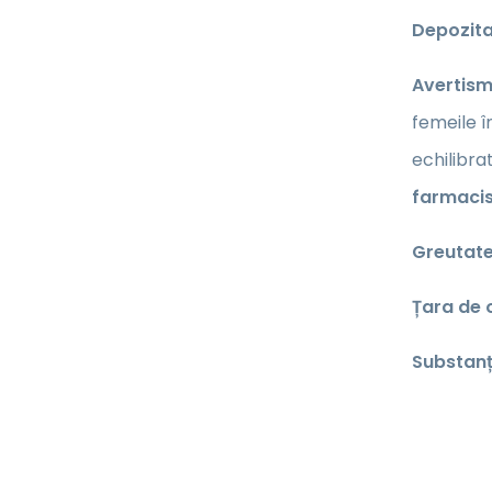
Depozit
Avertism
femeile î
echilibra
farmacis
Greutate
Țara de 
Substanț