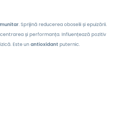
imunitar
. Sprijină reducerea oboselii și epuizării.
oncentrarea și performanța. Influențează pozitiv
izică. Este un
antioxidant
puternic.