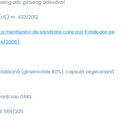
inseng alb, ginseng adevărat
UE) nr. 432/2012
sta mențiunilor de sănătate care pot fi indicate pe
24/2006).
 rădăcină (ginsenozide 80%), capsulă vegetariană
rvanți sau OMG.
 1169/2011.