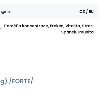
igine:
CZ / EU
Paměť a koncentrace, Erekce, Vitalita, Stres,
l:
Spánek, Imunita
ng) /FORTE/