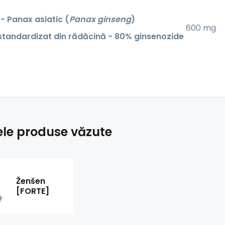
- Panax asiatic (
Panax ginseng
)
600 mg
standardizat din rădăcină - 80% ginsenozide
ele produse văzute
Ženšen
[FORTE]