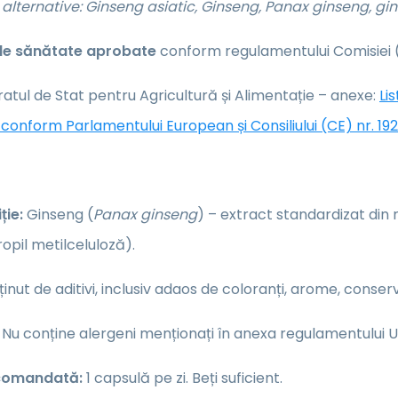
alternative: Ginseng asiatic, Ginseng, Panax ginseng, g
 de sănătate aprobate
conform regulamentului Comisiei (
atul de Stat pentru Agricultură și Alimentație – anexe:
Li
conform Parlamentului European și Consiliului (CE) nr. 19
ie:
Ginseng (
Panax ginseng
) – extract standardizat din
ropil metilceluloză).
inut de aditivi, inclusiv adaos de coloranți, arome, conse
Nu conține alergeni menționați în anexa regulamentului UE
comandată:
1 capsulă pe zi. Beți suficient.