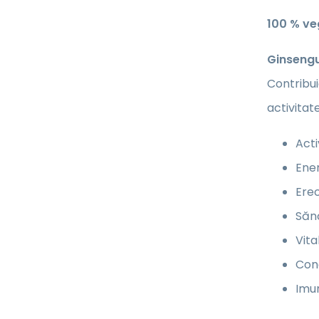
100 % v
Ginsengu
Contribui
activitat
Acti
Ener
Erec
Săn
Vita
Con
Imu