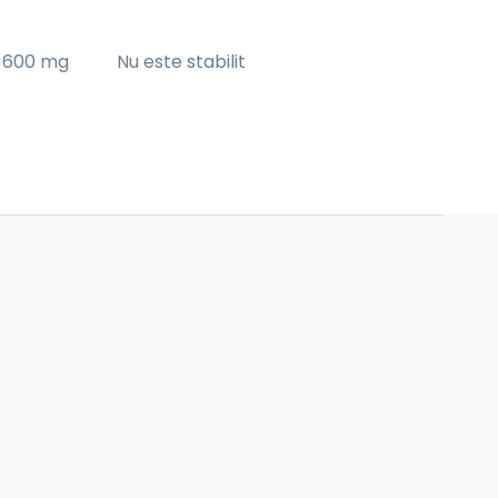
600 mg
Nu este stabilit