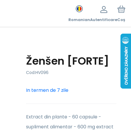
Romanian
Autentificare
Coș
Ženšen [FORTE]
Cod:
HV096
In termen de 7 zile
Extract din plante - 60 capsule -
supliment alimentar - 600 mg extract