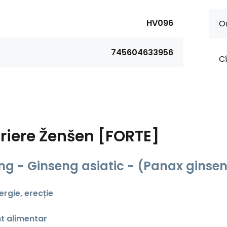
HV096
Or
745604633956
Cí
riere
Ženšen [FORTE]
ng - Ginseng asiatic - (Panax ginse
ergie, erecție
t alimentar