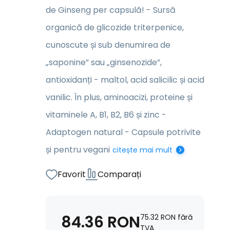
de Ginseng per capsulă! - Sursă
organică de glicozide triterpenice,
cunoscute și sub denumirea de
„saponine” sau „ginsenozide”,
antioxidanți - maltol, acid salicilic și acid
vanilic. În plus, aminoacizi, proteine și
vitaminele A, B1, B2, B6 și zinc -
Adaptogen natural - Capsule potrivite
și pentru vegani
citește mai mult
Favorit
Comparați
84.36
RON
75.32
RON
fără
TVA