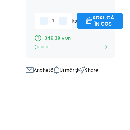
ADAUGĂ
ks
ÎN COȘ
349.39
RON
Anchetă
Urmăriți
Share