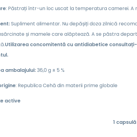
are
: Păstrați într-un loc uscat la temperatura camerei. A nu
ent:
Supliment alimentar. Nu depășiți doza zilnică recomand
nsărcinate și mamele care alăptează. A se păstra departe 
tă.
Utilizarea concomitentă cu antidiabetice consultaț
tul.
a ambalajului:
36,0 g ± 5 %
origine
: Republica Cehă din materii prime globale
e active
1 capsulă