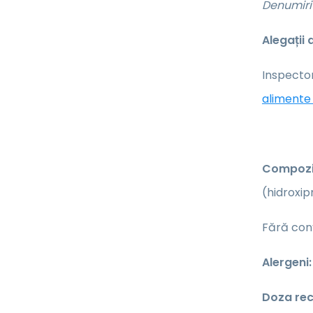
Denumiri 
Alegații
Inspector
alimente 
Compoziț
(hidroxip
Fără conț
Alergeni:
Doza re