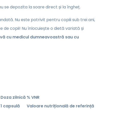
 se depozita la soare direct și la îngheț.
ată. Nu este potrivit pentru copiii sub trei ani,
de copii! Nu înlocuiește o dietă variată și
i-vă cu medicul dumneavoastră sau cu
Doza zilnică
% VNR
1 capsulă
Valoare nutrițională de referință