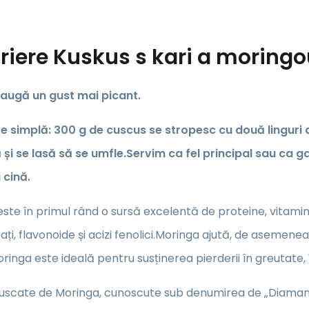
riere
Kuskus s kari a moringo
augă un gust mai picant.
e simplă:
300 g de cuscus se stropesc cu două linguri 
 și se lasă să se umfle.Servim ca fel principal sau ca g
 cină.
ste în primul rând o sursă excelentă de proteine, vitamina A
nați, flavonoide și acizi fenolici.Moringa ajută, de asemenea
ringa este ideală pentru susținerea pierderii în greutate, î
uscate de Moringa, cunoscute sub denumirea de „Diamantul 