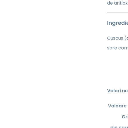
de antiox
Ingredi
Cuscus (
sare come
Valori nu
Valoare
Gr
din car