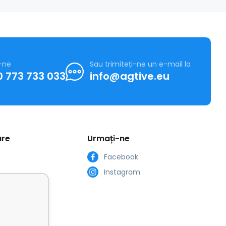
-ne
Sau trimiteți-ne un e-mail la
 773 733 033
info@agtive.eu
are
Urmați-ne
Facebook
Instagram
 școlare