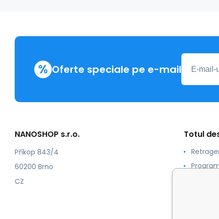
%
Oferte speciale pe e-mail
NANOSHOP s.r.o.
Totul d
Retrage
Příkop 843/4
Program
60200 Brno
Numerot
CZ
Certific
Termeni 