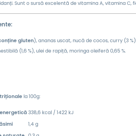
idanți. Sunt o sursă excelentă de vitamina A, vitamina C, fie
ente:
conține gluten
), ananas uscat, nucă de cocos, curry (3 %), 
stibilă (1,6 %), ulei de rapiță, moringa oleiferă 0,65 %.
triționale
la 100g:
 energetică
338,6 kcal / 1422 kJ
ăsimi
1,4 g
e saturate
0,3 g