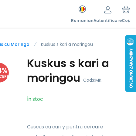
Romanian
Autentificare
Coș
s cu Moringa
Kuskus s kari a moringou
Kuskus s kari a
4
%
moringou
CERE
Cod:
KMK
În stoc
Cuscus cu curry pentru cei care