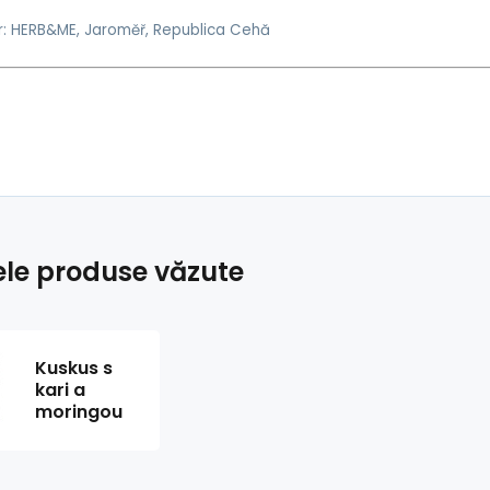
: HERB&ME, Jaroměř, Republica Cehă
ele produse văzute
Kuskus s
kari a
moringou