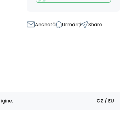
Anchetă
Urmăriți
Share
igine:
CZ / EU