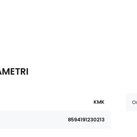
AMETRI
KMK
Or
8594191230213