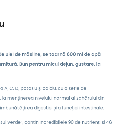
u
de ulei de măsline, se toarnă 600 ml de apă
arnitură. Bun pentru micul dejun, gustare, la
, C, D, potasiu și calciu, cu o serie de
, la menținerea nivelului normal al zahărului din
mbunătățirea digestiei și a funcției intestinale.
verde”, conțin incredibilele 90 de nutrienți și 48