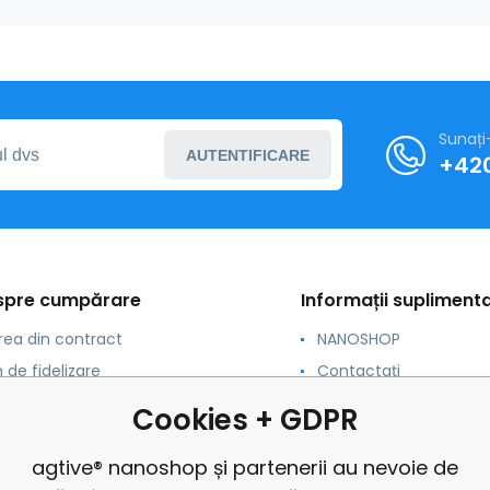
Sunați
AUTENTIFICARE
+420
espre cumpărare
Informații supliment
rea din contract
NANOSHOP
 de fidelizare
Contactați
are și dimensiuni
Pentru municipalitățile
Cookies + GDPR
non-profit
are
Reclamații
agtive® nanoshop și partenerii au nevoie de
și condiții
revizuit de