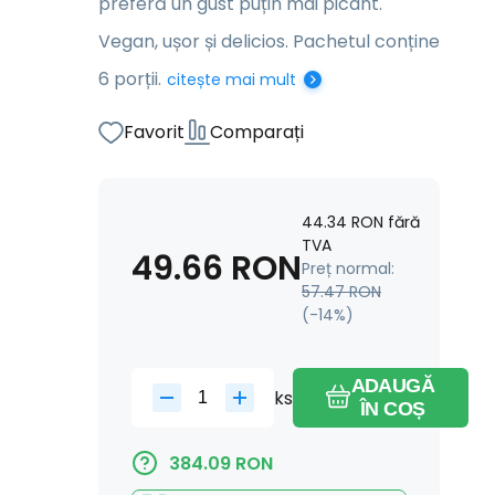
preferă un gust puțin mai picant.
Vegan, ușor și delicios. Pachetul conține
6 porții.
citește mai mult
Favorit
Comparați
44.34
RON
fără
TVA
49.66
RON
Preț normal:
57.47
RON
(-
14
%)
ADAUGĂ
ks
ÎN COȘ
384.09
RON