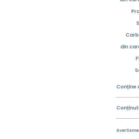
Pr
S
Carb
din car
F
S
Conține 
Conținut
Avertisme