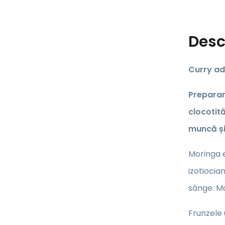
Desc
Curry ad
Preparar
clocotită
muncă și
Moringa e
izotiocia
sânge. Mo
Frunzele 