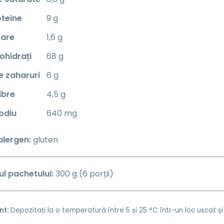
oteine
9 g
are
1,6 g
ohidrați
68 g
e zaharuri
6 g
ibre
4,5 g
odiu
640 mg
alergen:
gluten
ul pachetului:
300 g (6 porții)
nt:
Depozitați la o temperatură între 5 și 25 °C într-un loc uscat și