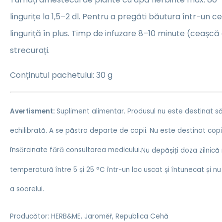
lingurițe la 1,5–2 dl. Pentru a pregăti băutura într-un ce
linguriță în plus. Timp de infuzare 8–10 minute (ceașcă
strecurați.
Conținutul pachetului: 30 g
Avertisment:
Supliment alimentar. Produsul nu este destinat să
echilibrată. A se păstra departe de copii. Nu este destinat copiil
însărcinate fără consultarea medicului.
Nu depășiți doza zilnic
temperatură între 5 și 25 °C într-un loc uscat și întunecat și nu
a soarelui.
Producător: HERB&ME, Jaroměř, Republica Cehă