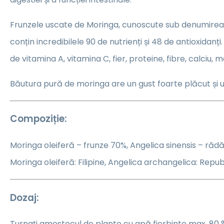
Frunzele uscate de Moringa, cunoscute sub denumirea
conțin incredibilele 90 de nutrienți și 48 de antioxidanț
de vitamina A, vitamina C, fier, proteine, fibre, calciu, 
Băutura pură de moringa are un gust foarte plăcut și 
Compoziție:
Moringa oleiferă – frunze 70%, Angelica sinensis – rădă
Moringa oleiferă: Filipine, Angelica archangelica: Repu
Dozaj:
Turnați amestecul de plante cu apă fierbinte max. 80 °