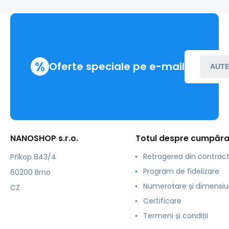
%
Oferte speciale pe e-mail
AUTE
NANOSHOP s.r.o.
Totul despre cumpăra
Retragerea din contrac
Příkop 843/4
Program de fidelizare
60200 Brno
Numerotare și dimensiu
CZ
Certificare
Termeni și condiții