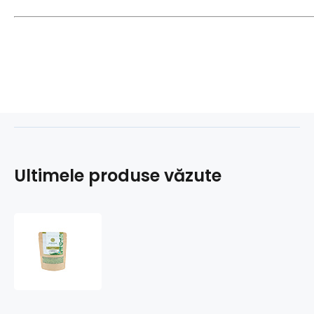
Ultimele produse văzute
Moringa
cu
angelică
-
dezacidificare