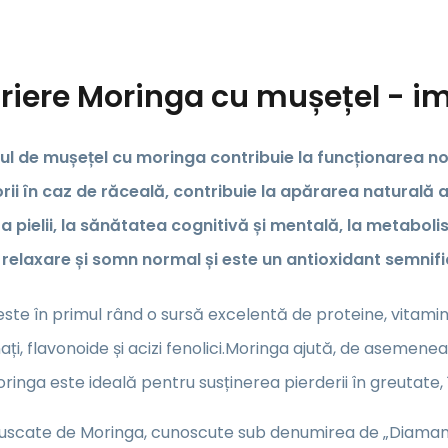
riere
Moringa cu mușețel - i
l de mușețel cu moringa contribuie la funcționarea nor
rii în caz de răceală, contribuie la apărarea naturală 
 pielii, la sănătatea cognitivă și mentală, la metabolism
 relaxare și somn normal și este un antioxidant semnifi
ste în primul rând o sursă excelentă de proteine, vitamina A
nați, flavonoide și acizi fenolici.Moringa ajută, de asemenea
ringa este ideală pentru susținerea pierderii în greutate, î
uscate de Moringa, cunoscute sub denumirea de „Diamantul 