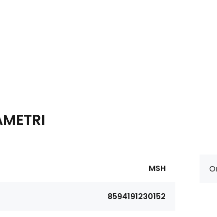
AMETRI
MSH
Or
8594191230152