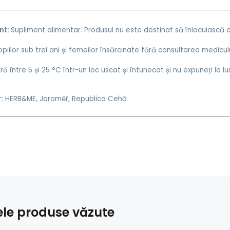
nt:
Supliment alimentar. Produsul nu este destinat să înlocuiască o
piilor sub trei ani și femeilor însărcinate fără consultarea mediculu
 între 5 și 25 °C într-un loc uscat și întunecat și nu expuneți la lu
: HERB&ME, Jaroměř, Republica Cehă
ele produse văzute