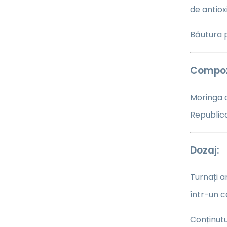
de antiox
Băutura p
Compozi
Moringa o
Republic
Dozaj:
Turnați a
într-un c
Conținutu