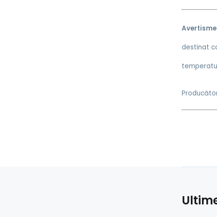
Avertisme
destinat co
temperatură
Producător
Ultim