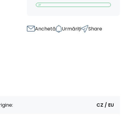
Anchetă
Urmăriți
Share
igine:
CZ / EU