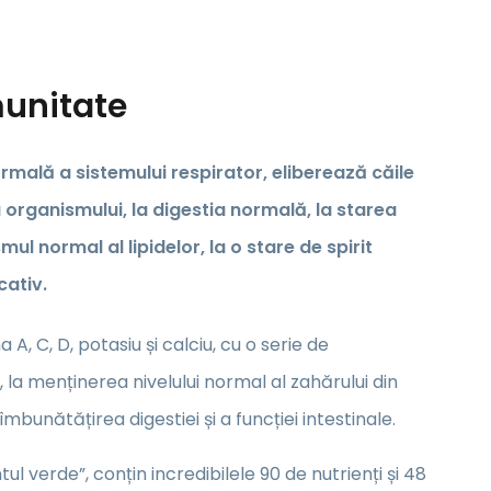
munitate
mală a sistemului respirator, eliberează căile
a organismului, la digestia normală, la starea
ul normal al lipidelor, la o stare de spirit
cativ.
, C, D, potasiu și calciu, cu o serie de
, la menținerea nivelului normal al zahărului din
mbunătățirea digestiei și a funcției intestinale.
verde”, conțin incredibilele 90 de nutrienți și 48