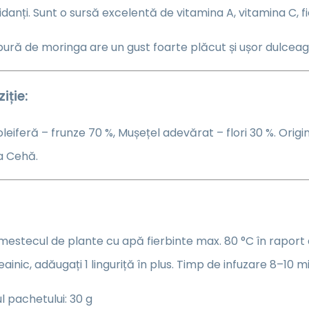
idanți. Sunt o sursă excelentă de vitamina A, vitamina C, fie
ură de moringa are un gust foarte plăcut și ușor dulceag
ție:
leiferă – frunze 70 %, Mușețel adevărat – flori 30 %. Origin
a Cehă.
mestecul de plante cu apă fierbinte max. 80 °C în raport de
eainic, adăugați 1 linguriță în plus. Timp de infuzare 8–10 
l pachetului: 30 g