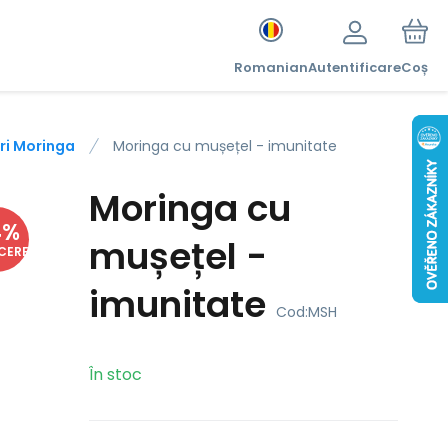
Romanian
Autentificare
Coș
ri Moringa
Moringa cu mușețel - imunitate
Moringa cu
4
%
mușețel -
CERE
imunitate
Cod:
MSH
În stoc