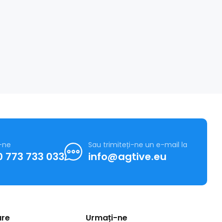
-ne
Sau trimiteți-ne un e-mail la
 773 733 033
info@agtive.eu
are
Urmați-ne