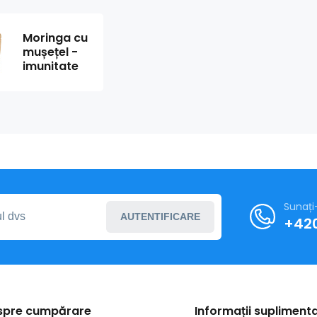
Moringa cu
mușețel -
imunitate
Sunați
AUTENTIFICARE
+420
espre cumpărare
Informații supliment