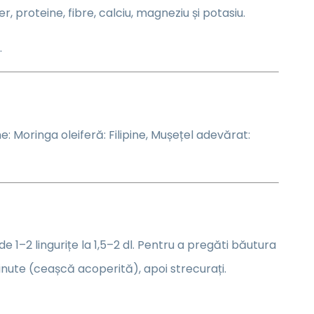
r, proteine, fibre, calciu, magneziu și potasiu.
.
e: Moringa oleiferă: Filipine, Mușețel adevărat:
 1–2 lingurițe la 1,5–2 dl. Pentru a pregăti băutura
minute (ceașcă acoperită), apoi strecurați.