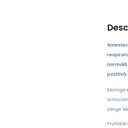
Desc
Amestecu
respirato
normală a
pozitivă,
Moringa e
izotiocia
sânge. Mo
Frunzele 