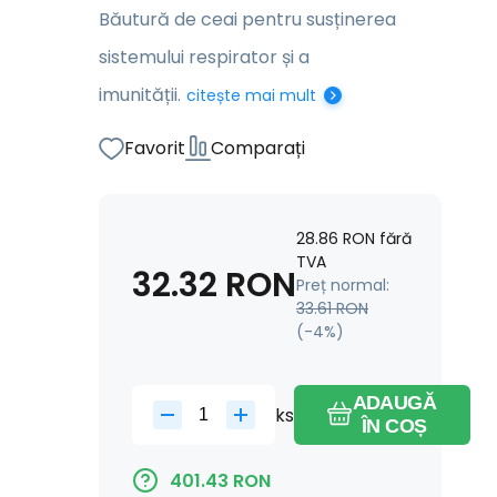
Băutură de ceai pentru susținerea
sistemului respirator și a
imunității.
citește mai mult
Favorit
Comparați
28.86
RON
fără
TVA
32.32
RON
Preț normal:
33.61
RON
(-
4
%)
ADAUGĂ
ks
ÎN COȘ
401.43
RON