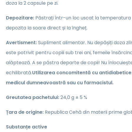
doza la 2 capsule pe zi.
Depozitare:
Păstrați într-un loc uscat la temperatura
depozita la soare direct și la îngheț.
Avertisment:
Supliment alimentar. Nu depășiți doza z
este potrivit pentru copiii sub trei ani, femeile însărc
alăptează. A se păstra departe de copii! Nu înlocuiește
echilibrată.
Utilizarea concomitentă cu antidiabetice
medicul dumneavoastră sau cu farmacistul.
Greutatea pachetului:
24,0 g ± 5 %
Țara de origine:
Republica Cehă din materii prime glo
Substanțe active