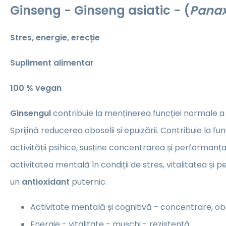
Ginseng - Ginseng asiatic - (
Panax
Stres, energie, erecție
Supliment alimentar
100 % vegan
Ginsengul
contribuie la menținerea funcției normale 
Sprijină reducerea oboselii și epuizării. Contribuie la 
activității psihice, susține concentrarea și performanța
activitatea mentală în condiții de stres, vitalitatea și 
un
antioxidant
puternic.
Activitate mentală și cognitivă - concentrare, o
Energie - vitalitate - mușchi - rezistență