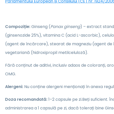
Parlamentului European și Consiliului (CE) nr. 1924/2006
Compoziție:
Ginseng (
Panax ginseng
) – extract stan
(ginsenozide 25%), vitamina C (acid L-ascorbic), celul
(agent de încărcare), stearat de magneziu (agent de 
vegetariană (hidroxipropil metilceluloză).
Fără conținut de aditivi, inclusiv adaos de coloranți, a
OMG.
Alergeni:
Nu conține alergeni menționați în anexa regul
Doza recomandată:
1–2 capsule pe zi.Beți suficient. Î
administrarea a 1 capsulă pe zi, dacă tolerați bine Gins