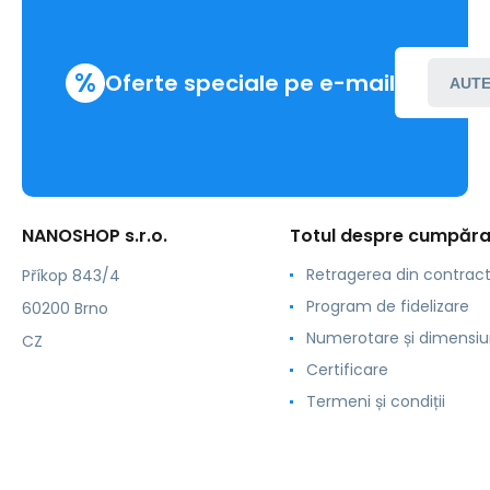
%
Oferte speciale pe e-mail
AUTE
NANOSHOP s.r.o.
Totul despre cumpăra
Retragerea din contrac
Příkop 843/4
Program de fidelizare
60200 Brno
Numerotare și dimensiu
CZ
Certificare
Termeni și condiții