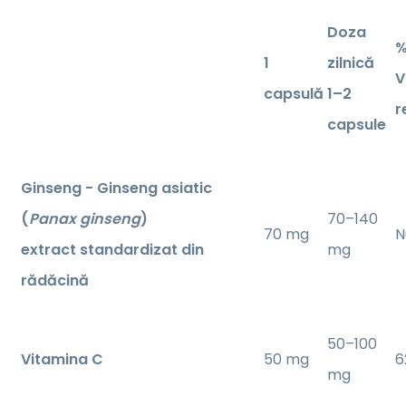
Doza
%
1
zilnică
V
capsulă
1–2
r
capsule
Ginseng - Ginseng asiatic
(
Panax ginseng
)
70–140
70 mg
N
extract standardizat din
mg
rădăcină
50–100
Vitamina C
50 mg
6
mg