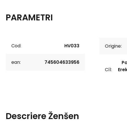
PARAMETRI
Cod:
HV033
Origine:
ean:
745604633956
Pa
Cíl:
Erek
Descriere
Ženšen