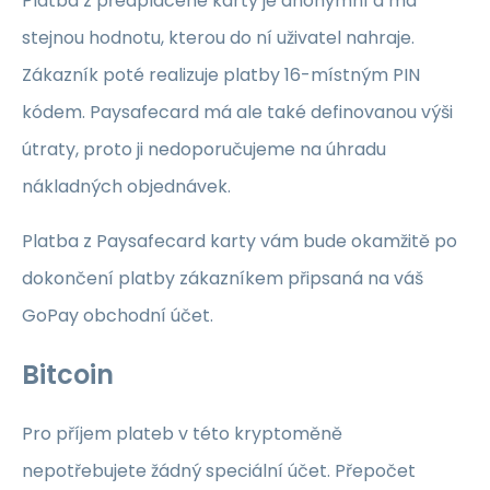
Platba z předplacené karty je anonymní a má
stejnou hodnotu, kterou do ní uživatel nahraje.
Zákazník poté realizuje platby 16-místným PIN
kódem. Paysafecard má ale také definovanou výši
útraty, proto ji nedoporučujeme na úhradu
nákladných objednávek.
Platba z Paysafecard karty vám bude okamžitě po
dokončení platby zákazníkem připsaná na váš
GoPay obchodní účet.
Bitcoin
Pro příjem plateb v této kryptoměně
nepotřebujete žádný speciální účet. Přepočet