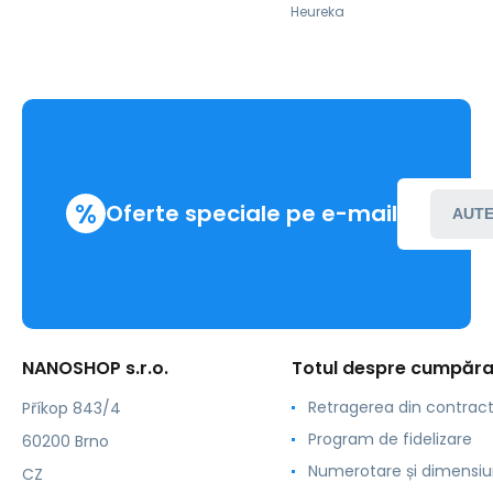
Heureka
%
Oferte speciale pe e-mail
AUTE
NANOSHOP s.r.o.
Totul despre cumpăra
Retragerea din contrac
Příkop 843/4
Program de fidelizare
60200 Brno
Numerotare și dimensiu
CZ