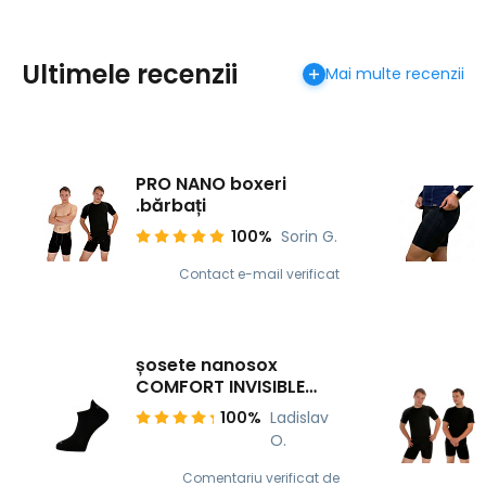
Ultimele recenzii
Mai multe recenzii
PRO NANO boxeri
.bărbați
100%
Sorin G.
Contact e-mail verificat
șosete nanosox
COMFORT INVISIBLE
COMFORT INVISIBLE
100%
Ladislav
O.
Comentariu verificat de