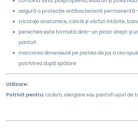
combină lână, polipropilenă, elastan și poliamid
asigură o protecție antibacteriană permanentă -
tricotaje anatomice, călcâi și vârfuri întărite, b
perechea este formată dintr-un picior drept și un 
pantofi
marcarea dimensiunii pe partea de jos a ciorapul
potrivirea după spălare
Utilizare:
Potrivit pentru:
ciclism, alergare sau pantofi ușori de t