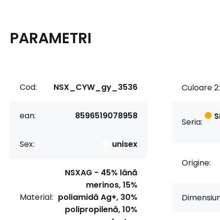
PARAMETRI
Cod:
NSX_CYW_gy_3536
Culoare 2:
ean:
8596519078958
S
Seria:
Sex:
unisex
Origine:
NSXAG - 45% lână
merinos, 15%
Material:
poliamidă Ag+, 30%
Dimensiun
polipropilenă, 10%