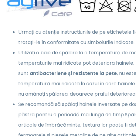
Urmați cu atenție instrucțiunile de pe etichetele f
tratați-le în conformitate cu simbolurile indicate.
Utilizați o baie de spălare la o temperatură de m
temperaturile mai ridicate pot deteriora hainele.
sunt
antibacteriene și rezistente la pete
, nu es
temperatură mai ridicată.În cazul în care hainele
nu amânați spălarea, deoarece praful deterioreaz
Se recomandă să spălați hainele inversate pe dos,
păstra pentru o perioadă mai lungă de timp.Spăl
articole de îmbrăcăminte, textura lor poate fi de
fermoarele și piesele metalice de pe alte artico