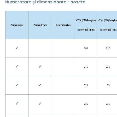
Numerotare și dimensionare - șosete
CSN (EN) lungime
CSN (EN) lungim
Pentru copii
Pentru femei
Pentru bărbați
interioară [mm]
exterioară [cm]
✔︎
205
21,5
✔︎
✔︎
215
22,5
✔︎
✔︎
220
23
✔︎
✔︎
225
23,5