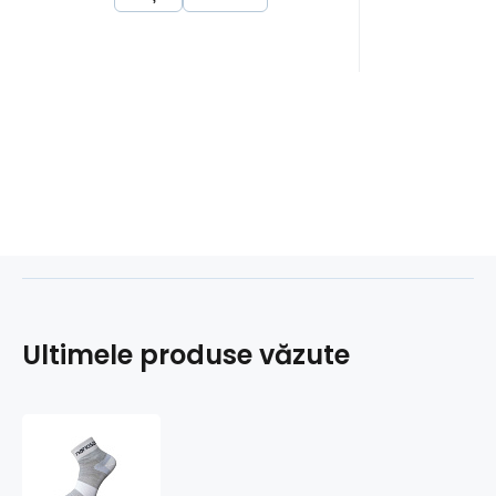
Ultimele produse văzute
șosete
nanosox