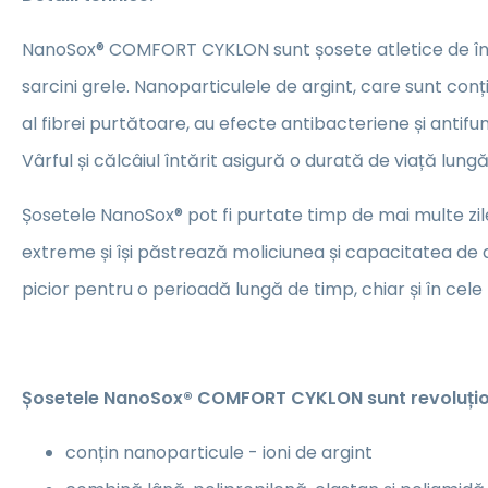
NanoSox® COMFORT CYKLON sunt șosete atletice de îna
sarcini grele. Nanoparticulele de argint, care sunt conț
al fibrei purtătoare, au efecte antibacteriene și antifu
Vârful și călcâiul întărit asigură o durată de viață lung
Șosetele NanoSox® pot fi purtate timp de mai multe zil
extreme și își păstrează moliciunea și capacitatea de 
picior pentru o perioadă lungă de timp, chiar și în cele m
Șosetele NanoSox® COMFORT CYKLON sunt revoluți
conțin nanoparticule - ioni de argint