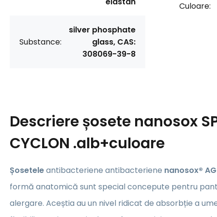
elastan
Culoare:
silver phosphate
Substance:
glass, CAS:
308069-39-8
Descriere
șosete nanosox S
CYCLON .alb+culoare
Șosetele
antibacteriene antibacteriene
nanosox® AG
formă anatomică sunt special concepute pentru pantofi
alergare. Aceștia au un nivel ridicat de absorbție a umeze