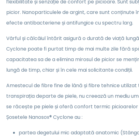
flexibilitate și senzație de confort pe picioare. Sunt sub
picior. Nanoparticulele de argint, care sunt conținute î
efecte antibacteriene și antifungice cu spectru larg.
Vârful și călcâiul întărit asigură o durată de viață lun
Cyclone poate fi purtat timp de mai multe zile fără spă
capacitatea sa de a elimina mirosul de picior se menț
lungă de timp, chiar și în cele mai solicitante condiții.
Amestecul de fibre fine de lână și fibre tehnice utiliza
transpirația departe de piele, nu creează un mediu um
se răcește pe piele și oferă confort termic picioarel
Șosetele Nanosox® Cyclone au :
partea degetului mic adaptată anatomic (Stâng