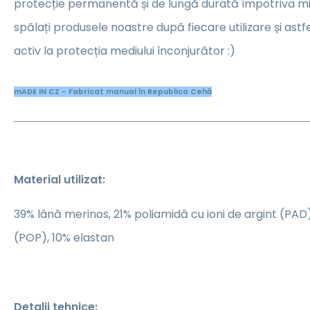
protecție permanentă și de lungă durată împotriva mir
spălați produsele noastre după fiecare utilizare și astfe
activ la protecția mediului înconjurător :)
mADE IN CZ - Fabricat manual în Republica Cehă
Material utilizat:
39% lână merinos, 21% poliamidă cu ioni de argint (PAD
(POP), 10% elastan
Detalii tehnice: