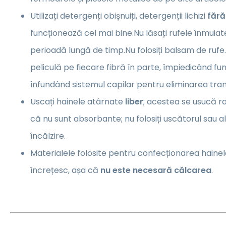
Utilizați detergenți obișnuiți, detergenții lichizi
fără
funcționează cel mai bine.Nu lăsați rufele înmuia
perioadă lungă de timp.Nu folosiți balsam de ruf
peliculă pe fiecare fibră în parte, împiedicând fu
înfundând sistemul capilar pentru eliminarea trans
Uscați hainele atârnate
liber
; acestea se usucă ra
că nu sunt absorbante; nu folosiți uscătorul sau 
încălzire.
Materialele folosite pentru confecționarea hainel
încrețesc, așa că
nu este necesară călcarea
.