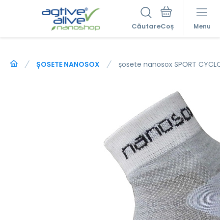
Căutare
Menu
ȘOSETE NANOSOX
șosete nanosox SPORT CYCLO