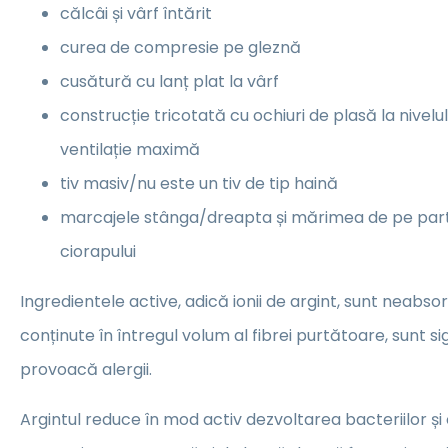
călcâi și vârf întărit
curea de compresie pe gleznă
cusătură cu lanț plat la vârf
construcție tricotată cu ochiuri de plasă la nivelul
ventilație maximă
tiv masiv/nu este un tiv de tip haină
marcajele stânga/dreapta și mărimea de pe part
ciorapului
Ingredientele active, adică ionii de argint, sunt neabs
conținute în întregul volum al fibrei purtătoare, sunt sigu
provoacă alergii.
Argintul reduce în mod activ dezvoltarea bacteriilor și 