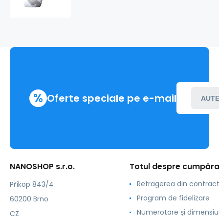
SPORT
CYCLON
.alb+culoare
%
Oferte speciale pe e-mail
AUTE
NANOSHOP s.r.o.
Totul despre cumpăra
Retragerea din contrac
Příkop 843/4
Program de fidelizare
60200 Brno
Numerotare și dimensiu
CZ