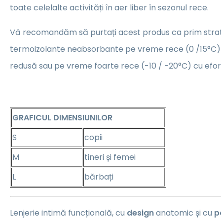
toate celelalte activități în aer liber în sezonul rece.
Vă recomandăm să purtați acest produs ca prim strat 
termoizolante neabsorbante pe vreme rece (0 /15°C) c
redusă sau pe vreme foarte rece (-10 / -20°C) cu efort
GRAFICUL DIMENSIUNILOR
S
copii
M
tineri și femei
L
bărbați
Lenjerie intimă funcțională, cu
design
anatomic și cu
p