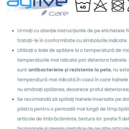
Urmați cu atenție instrucțiunile de pe etichetele f
tratați-le în conformitate cu simbolurile indicate.
Utilizați o baie de spălare la o temperatură de m
temperaturile mai ridicate pot deteriora hainele.
sunt
antibacteriene și rezistente la pete
, nu es
temperatură mai ridicată.În cazul în care hainele
nu amânați spălarea, deoarece praful deterioreaz
Se recomandă să spălați hainele inversate pe dos,
păstra pentru o perioadă mai lungă de timp.Spăl
articole de îmbrăcăminte, textura lor poate fi de
fermoarele și piesele metalice de pe alte artico