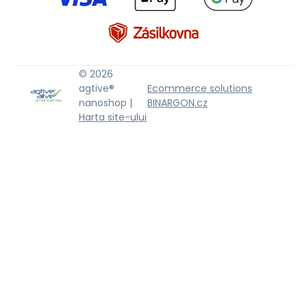
© 2026
agtive®
Ecommerce solutions
nanoshop |
BINARGON.cz
Harta site-ului