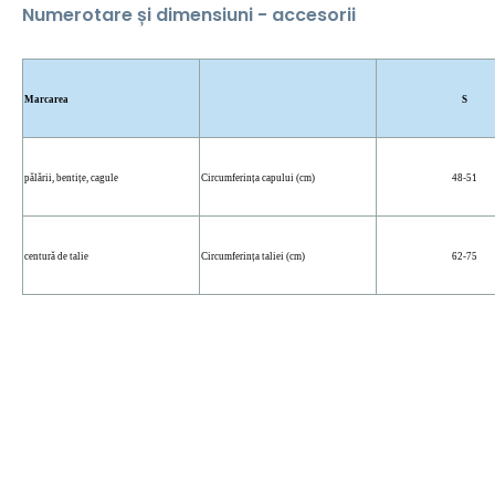
Numerotare și dimensiuni -
accesorii
Marcarea
S
pălării, bentițe, cagule
Circumferința capului (cm)
48-51
centură de talie
Circumferința taliei (cm)
62-75