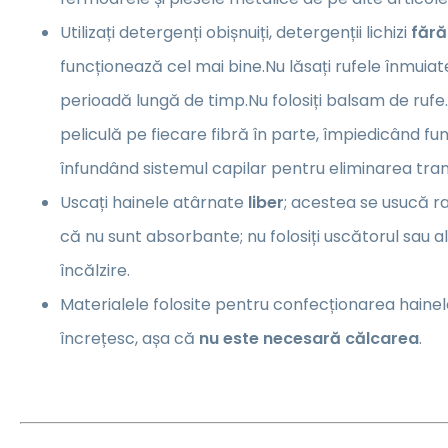
Utilizați detergenți obișnuiți, detergenții lichizi
fără
funcționează cel mai bine.Nu lăsați rufele înmuia
perioadă lungă de timp.Nu folosiți balsam de ruf
peliculă pe fiecare fibră în parte, împiedicând fu
înfundând sistemul capilar pentru eliminarea trans
Uscați hainele atârnate
liber
; acestea se usucă ra
că nu sunt absorbante; nu folosiți uscătorul sau 
încălzire.
Materialele folosite pentru confecționarea hainel
încrețesc, așa că
nu este necesară călcarea
.