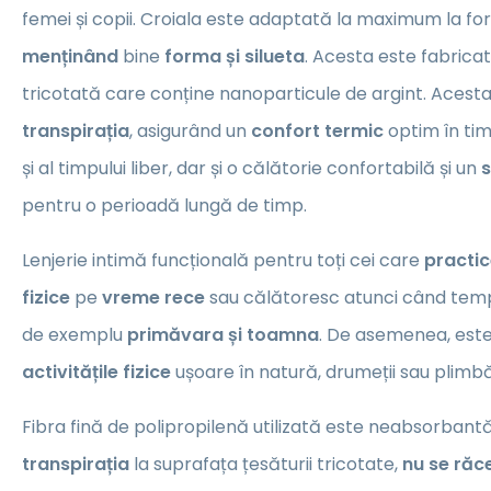
femei și copii. Croiala este adaptată la maximum la fo
menținând
bine
forma și silueta
. Acesta este fabricat
tricotată care conține nanoparticule de argint. Aces
transpirația
, asigurând un
confort termic
optim în timp
și al timpului liber, dar și o călătorie confortabilă și un
s
pentru o perioadă lungă de timp.
Lenjerie intimă funcțională pentru toți cei care
practic
fizice
pe
vreme rece
sau călătoresc atunci când temp
de exemplu
primăvara și toamna
. De asemenea, este
activitățile fizice
ușoare în natură, drumeții sau plimbă
Fibra fină de polipropilenă utilizată este neabsorbantă
transpirația
la suprafața țesăturii tricotate,
nu se răc