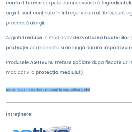
confort termic
corpului dumneavoastră. Ingredientele a
argint, sunt conținute în întregul volum al fibrei, sunt sig
provoacă alergii.
Argintul
reduce
în mod activ
dezvoltarea bacteriilor
ș
protecție
permanentă și de lungă durată
împotriva m
Produsele
AGTIVE
nu trebuie spălate după fiecare utiliza
mod activ la
protecția mediului
:)
mADE IN CZ - Fabricat manual în Republica Cehă
Întreținere: