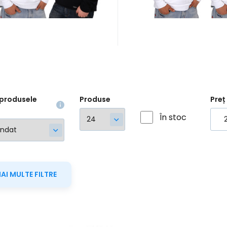
zistent la murdărie #
murdărie #
produsele
Produse
Preț
În stoc
MAI MULTE FILTRE