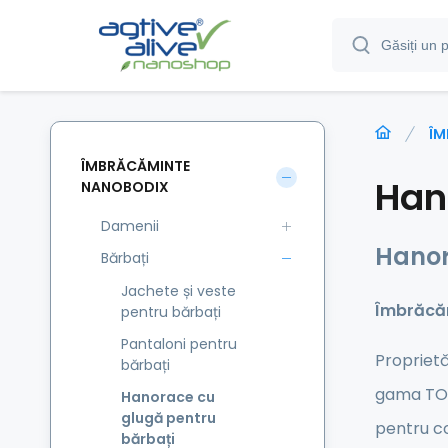
ÎM
ÎMBRĂCĂMINTE
Han
NANOBODIX
Damenii
Hanor
Bărbați
Jachete și veste
Îmbrăcăm
pentru bărbați
Pantaloni pentru
Proprietă
bărbați
gama TOP.
Hanorace cu
glugă pentru
pentru co
bărbați