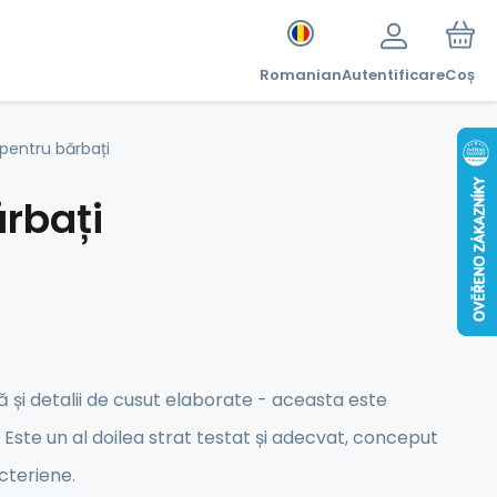
Romanian
Autentificare
Coș
pentru bărbați
rbați
tă și detalii de cusut elaborate - aceasta este
Este un al doilea strat testat și adecvat, conceput
cteriene.