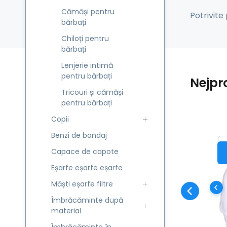
Cămăși pentru
Potrivite 
bărbați
Chiloți pentru
bărbați
Lenjerie intimă
pentru bărbați
Nejpr
Tricouri și cămăși
pentru bărbați
Copii
Benzi de bandaj
Capace de capote
Pu
ex
Eșarfe eșarfe eșarfe
ri
Măști eșarfe filtre
or
Îmbrăcăminte după
luc
material
us