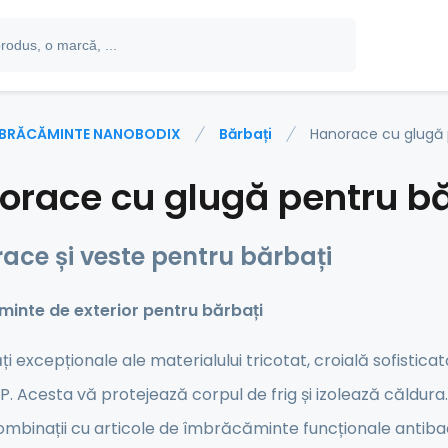
BRĂCĂMINTE NANOBODIX
Bărbați
Hanorace cu glugă 
orace cu glugă pentru bă
ace și veste pentru bărbați
inte de exterior pentru bărbați
ți excepționale ale materialului tricotat, croială sofistica
 Acesta vă protejează corpul de frig și izolează căldura. 
mbinații cu articole de îmbrăcăminte funcționale antiba