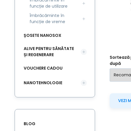
Îmbrăcăminte în
funcție de utilizare
re
Îmbrăcăminte în
funcție de vreme
ȘOSETE NANOSOX
ALIVE PENTRU SĂNĂTATE
ȘI REGENERARE
Sortează 
după
VOUCHERE CADOU
NANOTEHNOLOGIE
VEZI 
BLOG