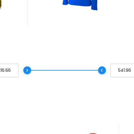
stent la
murdărie #