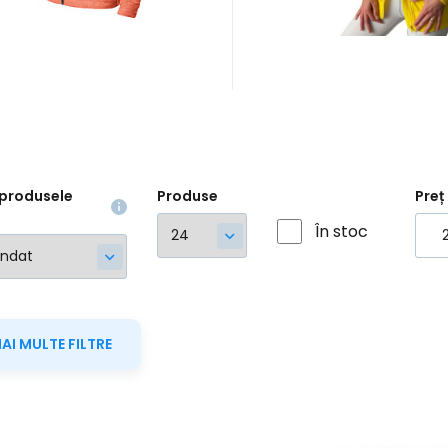
rapidă | non-fiert | rezi
murdărie #
produsele
Produse
Preț
În stoc
MAI MULTE FILTRE