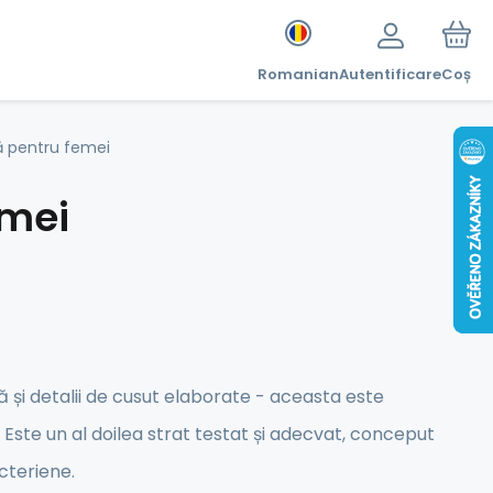
Romanian
Autentificare
Coș
ă pentru femei
emei
tă și detalii de cusut elaborate - aceasta este
Este un al doilea strat testat și adecvat, conceput
cteriene.