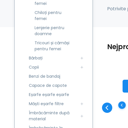
femei
Potrivite 
Chiloți pentru
femei
Lenjerie pentru
doamne
Tricouri și cămăși
Nejpr
pentru femei
Bărbați
Copii
Benzi de bandaj
d
Capace de capote
Ha
la
Eșarfe eșarfe eșarfe
EC
Măști eșarfe filtre
de
Îmbrăcăminte după
na
material