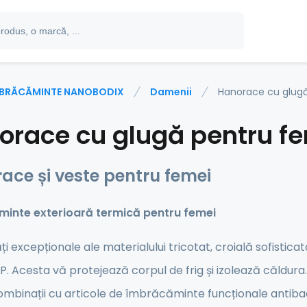
BRĂCĂMINTE NANOBODIX
Damenii
Hanorace cu glug
orace cu glugă pentru f
ace și veste pentru femei
inte exterioară termică pentru femei
ți excepționale ale materialului tricotat, croială sofistica
 Acesta vă protejează corpul de frig și izolează căldura. 
mbinații cu articole de îmbrăcăminte funcționale antiba