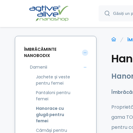
ÎM
ÎMBRĂCĂMINTE
Han
NANOBODIX
Damenii
Hanor
Jachete și veste
pentru femei
Îmbrăcăm
Pantaloni pentru
femei
Proprietă
Hanorace cu
glugă pentru
gama TOP.
femei
pentru co
Cămăși pentru