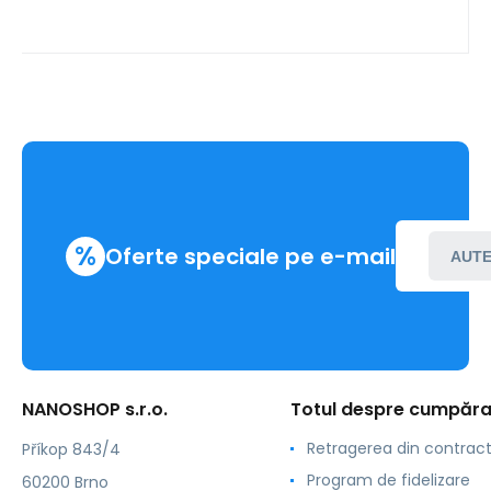
%
Oferte speciale pe e-mail
AUTE
NANOSHOP s.r.o.
Totul despre cumpăra
Retragerea din contrac
Příkop 843/4
Program de fidelizare
60200 Brno