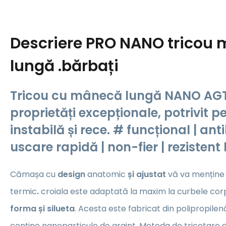
Descriere
PRO NANO tricou
lungă .bărbați
Tricou cu mânecă lungă NANO AGT
proprietăți excepționale, potrivit 
instabilă și rece. # funcțional | ant
uscare rapidă | non-fier | rezistent
Cămașa cu
design
anatomic
și ajustat
vă va menține 
termic
.
croiala este adaptată la maxim la curbele corp
forma și silueta
. Acesta este fabricat din polipropilen
conține nanoparticule de argint. Metoda de tricotare d