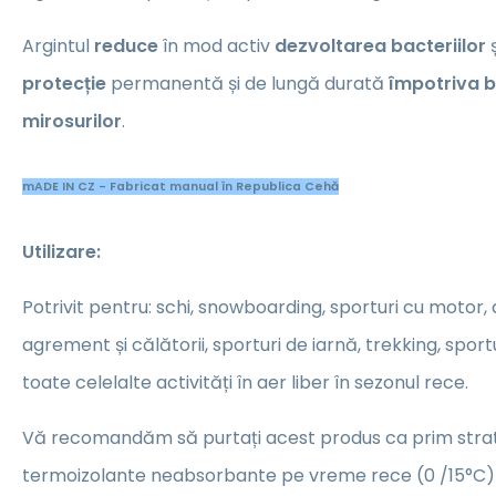
Argintul
reduce
în mod activ
dezvoltarea bacteriilor
ș
protecție
permanentă și de lungă durată
împotriva ba
mirosurilor
.
mADE IN CZ - Fabricat manual în Republica Cehă
Utilizare:
Potrivit pentru: schi, snowboarding, sporturi cu motor, a
agrement și călătorii, sporturi de iarnă, trekking, sportu
toate celelalte activități în aer liber în sezonul rece.
Vă recomandăm să purtați acest produs ca prim strat 
termoizolante neabsorbante pe vreme rece (0 /15°C) c