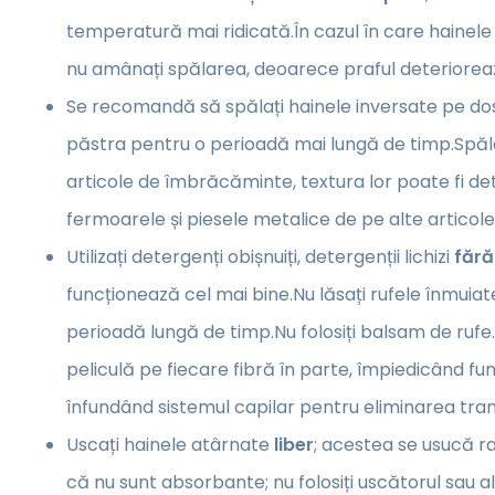
temperatură mai ridicată.În cazul în care hainele
nu amânați spălarea, deoarece praful deterioreaz
Se recomandă să spălați hainele inversate pe dos,
păstra pentru o perioadă mai lungă de timp.Spăl
articole de îmbrăcăminte, textura lor poate fi de
fermoarele și piesele metalice de pe alte artico
Utilizați detergenți obișnuiți, detergenții lichizi
fără
funcționează cel mai bine.Nu lăsați rufele înmuia
perioadă lungă de timp.Nu folosiți balsam de ruf
peliculă pe fiecare fibră în parte, împiedicând fu
înfundând sistemul capilar pentru eliminarea trans
Uscați hainele atârnate
liber
; acestea se usucă ra
că nu sunt absorbante; nu folosiți uscătorul sau 