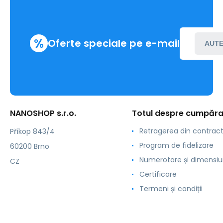
%
Oferte speciale pe e-mail
AUTE
NANOSHOP s.r.o.
Totul despre cumpăra
Retragerea din contrac
Příkop 843/4
Program de fidelizare
60200 Brno
Numerotare și dimensiu
CZ
Certificare
Termeni și condiții