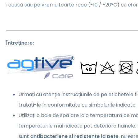
redusă sau pe vreme foarte rece (-10 / -20°C) cu efort
Întreținere:
Urmați cu atenție instrucțiunile de pe etichetele f
tratați-le în conformitate cu simbolurile indicate.
Utilizați o baie de spălare la o temperatură de m
temperaturile mai ridicate pot deteriora hainele.
sunt
antibacteriene și rezistente la pete
, nu es