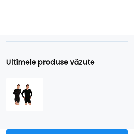
Ultimele produse văzute
PRO
NANO
tricou
mânecă
lungă
.bărbați