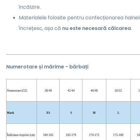
încălzire.
Materialele folosite pentru confecționarea hainel
încrețesc, așa că
nu este necesară călcarea
.
Numerotare și mărime - bărbați
Numerotare (CZ)
38/40
42/44
46/48
50/52
5
Mark
XS
S
M
L
Înălțimea corpului (cm)
160-165
165-170
170-175
175-180
18