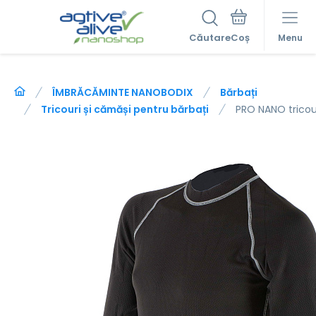
Căutare
Menu
ÎMBRĂCĂMINTE NANOBODIX
Bărbați
Tricouri și cămăși pentru bărbați
PRO NANO tricou