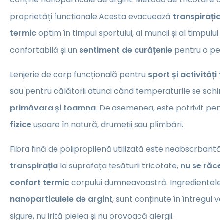
proprietăți funcționale.Acesta evacuează
transpirați
termic
optim în timpul sportului, al muncii și al timpului 
confortabilă și un
sentiment de curățenie
pentru o pe
Lenjerie de corp funcțională pentru
sport și activități 
sau pentru călătorii atunci când temperaturile se sc
primăvara și toamna
. De asemenea, este potrivit pe
fizice
ușoare în natură, drumeții sau plimbări.
Fibra fină de polipropilenă utilizată este neabsorbantă
transpirația
la suprafața țesăturii tricotate,
nu se răc
confort termic
corpului dumneavoastră. Ingredientele
nanoparticulele de argint
, sunt conținute în întregul v
sigure, nu irită pielea și nu provoacă alergii.