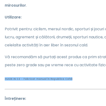
mirosurilor
.
Utilizare:
Potrivit pentru: ciclism, mersul nordic, sporturi și jocuri 
lucru, agrement și călătorii, drumeții, sporturi nautice, 
celelalte activități în aer liber în sezonul cald.
Vă recomandăm să purtați acest produs ca prim stra
peste zero grade sau pe vreme rece cu activitate fizic
mADE IN CZ - Fabricat manual în Republica Cehă
Întreținere: