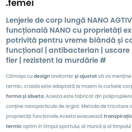
.femei
Lenjerie de corp lungă NANO AGTI
funcțională NANO cu proprietăți ex
potrivită pentru vreme blândă și c
funcțional | antibacterian | uscare
fier | rezistent la murdărie #
Cămașa cu
design
anatomic
și ajustat
vă va menține 
termic
.
croiala este adaptată la maxim la curbele corp
forma și silueta
. Acesta este fabricat din polipropilen
conține nanoparticule de argint. Metoda de tricotare d
proprietăți funcționale.Acesta evacuează
transpirați
termic
optim în timpul sportului, al muncii și al timpului 