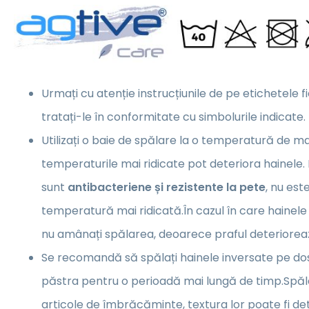
Urmați cu atenție instrucțiunile de pe etichetele f
tratați-le în conformitate cu simbolurile indicate.
Utilizați o baie de spălare la o temperatură de m
temperaturile mai ridicate pot deteriora hainele.
sunt
antibacteriene și rezistente la pete
, nu es
temperatură mai ridicată.În cazul în care hainele
nu amânați spălarea, deoarece praful deterioreaz
Se recomandă să spălați hainele inversate pe dos,
păstra pentru o perioadă mai lungă de timp.Spăl
articole de îmbrăcăminte, textura lor poate fi de