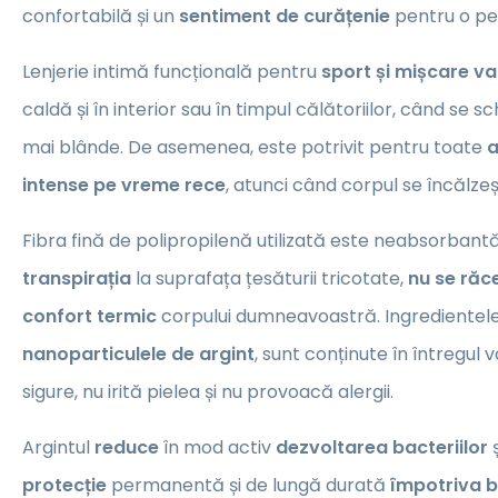
confortabilă și un
sentiment de curățenie
pentru o pe
Lenjerie intimă funcțională pentru
sport și mișcare v
caldă și în interior sau în timpul călătoriilor, când se
mai blânde. De asemenea, este potrivit pentru toate
a
intense pe vreme rece
, atunci când corpul se încălzeș
Fibra fină de polipropilenă utilizată este neabsorbantă
transpirația
la suprafața țesăturii tricotate,
nu se răc
confort termic
corpului dumneavoastră. Ingredientele
nanoparticulele de argint
, sunt conținute în întregul v
sigure, nu irită pielea și nu provoacă alergii.
Argintul
reduce
în mod activ
dezvoltarea bacteriilor
ș
protecție
permanentă și de lungă durată
împotriva ba