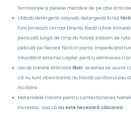
fermoarele și piesele metalice de pe alte artico
Utilizați detergenți obișnuiți, detergenții lichizi
fără
funcționează cel mai bine.Nu lăsați rufele înmuia
perioadă lungă de timp.Nu folosiți balsam de ruf
peliculă pe fiecare fibră în parte, împiedicând fu
înfundând sistemul capilar pentru eliminarea trans
Uscați hainele atârnate
liber
; acestea se usucă ra
că nu sunt absorbante; nu folosiți uscătorul sau 
încălzire.
Materialele folosite pentru confecționarea hainel
încrețesc, așa că
nu este necesară călcarea
.