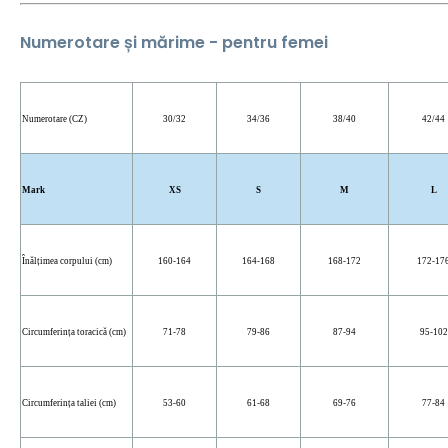
Numerotare și mărime - pentru femei
Numerotare (CZ)
30/32
34/36
38/40
42/44
Mark
XS
S
M
L
Înălțimea corpului (cm)
160-164
164-168
168-172
172-17
Circumferința toracică (cm)
71-78
79-86
87-94
95-102
Circumferința taliei (cm)
53-60
61-68
69-76
77-84