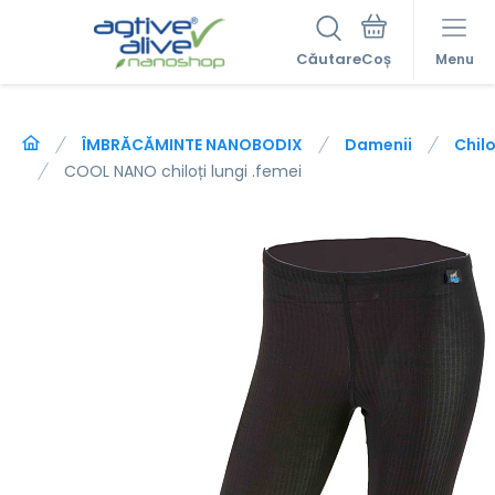
Căutare
Menu
ÎMBRĂCĂMINTE NANOBODIX
Damenii
Chilo
COOL NANO chiloți lungi .femei