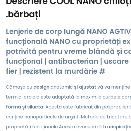
Descriere
COOL NANO chiloți
.bărbați
Lenjerie de corp lungă NANO AGTI
funcțională NANO cu proprietăți ex
potrivită pentru vreme blândă și c
funcțional | antibacterian | uscare
fier | rezistent la murdărie #
Cămașa cu
design
anatomic
și ajustat
vă va menține 
termic
.
croiala este adaptată la maxim la curbele corp
forma și silueta
. Acesta este fabricat din polipropilen
conține nanoparticule de argint. Metoda de tricotare d
proprietăți funcționale.Acesta evacuează
transpirați