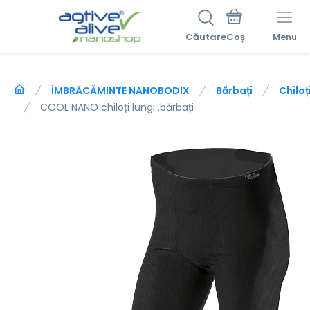
Căutare
Menu
ÎMBRĂCĂMINTE NANOBODIX
Bărbați
Chiloț
COOL NANO chiloți lungi .bărbați