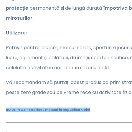
protecție
permanentă și de lungă durată
împotriva ba
mirosurilor
.
Utilizare:
Potrivit pentru: ciclism, mersul nordic, sporturi și jocuri 
lucru, agrement și călătorii, drumeții, sporturi nautice, 
celelalte activități în aer liber în sezonul cald.
Vă recomandăm să purtați acest produs ca prim stra
peste zero grade sau pe vreme rece cu activitate fizic
mADE IN CZ - Fabricat manual în Republica Cehă