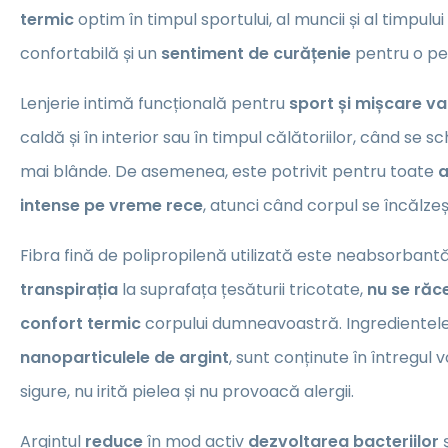
termic
optim în timpul sportului, al muncii și al timpului 
confortabilă și un
sentiment de curățenie
pentru o pe
Lenjerie intimă funcțională pentru
sport și mișcare v
caldă și în interior sau în timpul călătoriilor, când se
mai blânde. De asemenea, este potrivit pentru toate
a
intense pe vreme rece
, atunci când corpul se încălzeș
Fibra fină de polipropilenă utilizată este neabsorbantă
transpirația
la suprafața țesăturii tricotate,
nu se răc
confort termic
corpului dumneavoastră. Ingredientele
nanoparticulele de argint
, sunt conținute în întregul v
sigure, nu irită pielea și nu provoacă alergii.
Argintul
reduce
în mod activ
dezvoltarea bacteriilor
ș