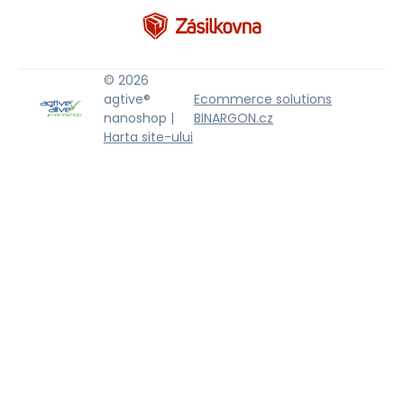
© 2026
agtive®
Ecommerce solutions
nanoshop |
BINARGON.cz
Harta site-ului