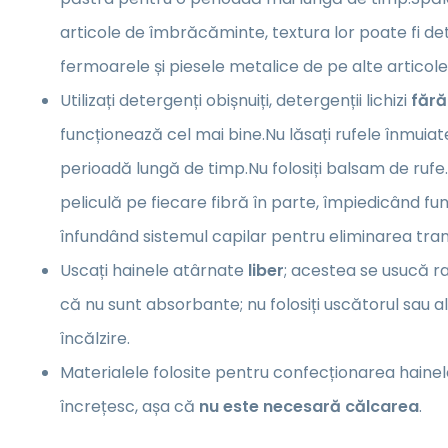
articole de îmbrăcăminte, textura lor poate fi de
fermoarele și piesele metalice de pe alte artico
Utilizați detergenți obișnuiți, detergenții lichizi
fără
funcționează cel mai bine.Nu lăsați rufele înmuia
perioadă lungă de timp.Nu folosiți balsam de ruf
peliculă pe fiecare fibră în parte, împiedicând fu
înfundând sistemul capilar pentru eliminarea trans
Uscați hainele atârnate
liber
; acestea se usucă ra
că nu sunt absorbante; nu folosiți uscătorul sau 
încălzire.
Materialele folosite pentru confecționarea hainel
încrețesc, așa că
nu este necesară călcarea
.