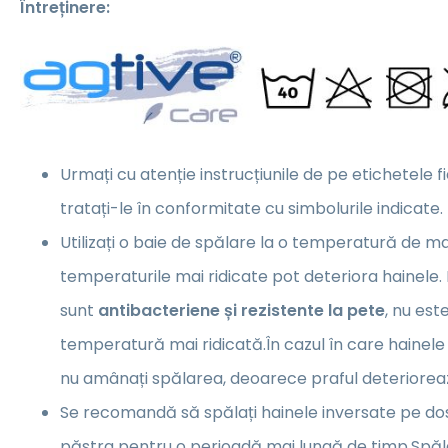
Întreținere:
Urmați cu atenție instrucțiunile de pe etichetele f
tratați-le în conformitate cu simbolurile indicate.
Utilizați o baie de spălare la o temperatură de m
temperaturile mai ridicate pot deteriora hainele.
sunt
antibacteriene și rezistente la pete
, nu es
temperatură mai ridicată.În cazul în care hainele
nu amânați spălarea, deoarece praful deterioreaz
Se recomandă să spălați hainele inversate pe dos,
păstra pentru o perioadă mai lungă de timp.Spăl