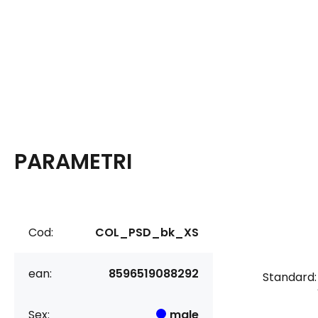
PARAMETRI
Cod:
COL_PSD_bk_XS
ean:
8596519088292
Standard:
Sex:
male