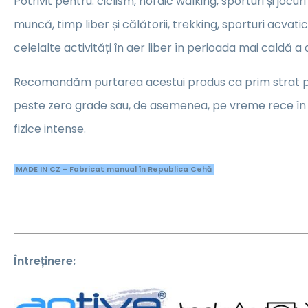
Potrivit pentru: ciclism, nordic walking, sporturi și jocuri 
muncă, timp liber și călătorii, trekking, sporturi acvatic
celelalte activități în aer liber în perioada mai caldă a a
Recomandăm purtarea acestui produs ca prim strat
peste zero grade sau, de asemenea, pe vreme rece în t
fizice intense.
MADE IN CZ - Fabricat manual în Republica Cehă
Întreținere: