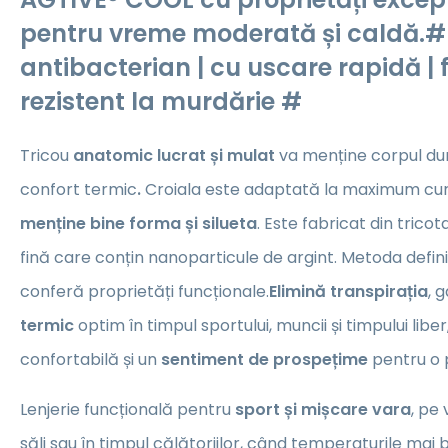
pentru vreme moderată și caldă.# 
antibacterian | cu uscare rapidă | 
rezistent la murdărie #
Tricou
anatomic lucrat și mulat
va menține corpul d
confort termic
.
Croiala este adaptată la maximum curb
menține bine forma și silueta
. Este fabricat din tricot
fină care conțin nanoparticule de argint. Metoda defin
conferă proprietăți funcționale.
Elimină transpirația
, 
termic
optim în timpul sportului, muncii și timpului liber
confortabilă și un
sentiment de prospețime
pentru o 
Lenjerie funcțională pentru
sport și mișcare vara
, pe
săli sau în timpul călătoriilor, când temperaturile mai