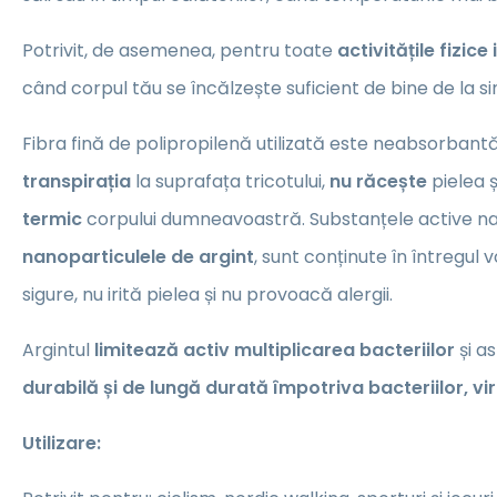
Potrivit, de asemenea, pentru toate
activitățile fizic
când corpul tău se încălzește suficient de bine de la si
Fibra fină de polipropilenă utilizată este neabsorbantă
transpirația
la suprafața tricotului,
nu răcește
pielea 
termic
corpului dumneavoastră. Substanțele active n
nanoparticulele de argint
, sunt conținute în întregul v
sigure, nu irită pielea și nu provoacă alergii.
Argintul
limitează activ multiplicarea bacteriilor
și a
durabilă și de lungă durată împotriva bacteriilor, vir
Utilizare: