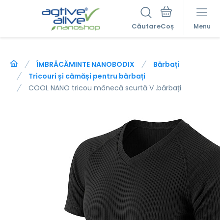
Căutare
Menu
ÎMBRĂCĂMINTE NANOBODIX
Bărbați
Tricouri și cămăși pentru bărbați
COOL NANO tricou mânecă scurtă V .bărbați