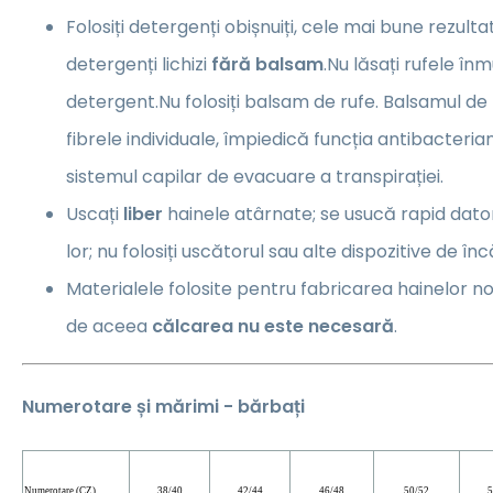
Folosiți detergenți obișnuiți, cele mai bune rezult
detergenți lichizi
fără balsam
.Nu lăsați rufele în
detergent.Nu folosiți balsam de rufe. Balsamul de
fibrele individuale, împiedică funcția antibacteri
sistemul capilar de evacuare a transpirației.
Uscați
liber
hainele atârnate; se usucă rapid dator
lor; nu folosiți uscătorul sau alte dispozitive de încă
Materialele folosite pentru fabricarea hainelor n
de aceea
călcarea nu este necesară
.
Numerotare și mărimi - bărbați
Numerotare (CZ)
38/40
42/44
46/48
50/52
5