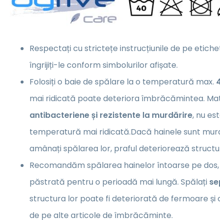
Respectați cu strictețe instrucțiunile de pe etiche
îngrijiți-le conform simbolurilor afișate.
Folosiți o baie de spălare la o temperatură max.
mai ridicată poate deteriora îmbrăcămintea. Mat
antibacteriene și rezistente la murdărire
, nu es
temperatură mai ridicată.Dacă hainele sunt murd
amânați spălarea lor, praful deteriorează structur
Recomandăm spălarea hainelor întoarse pe dos, es
păstrată pentru o perioadă mai lungă. Spălați
se
structura lor poate fi deteriorată de fermoare 
de pe alte articole de îmbrăcăminte.