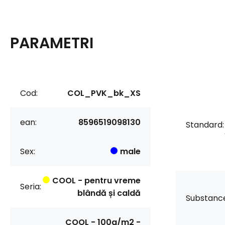
PARAMETRI
Cod:
COL_PVK_bk_XS
ean:
8596519098130
Standard:
Sex:
male
COOL - pentru vreme
Seria:
blândă și caldă
Substanc
COOL - 100g/m2 -