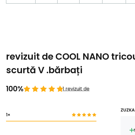
revizuit de COOL NANO tric
scurtă V .bărbați
100%
1 revizuit de
ZUZKA 
1