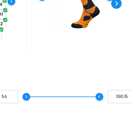
greutate, călătorii sau muncă
E
e
pe vreme rece.
KI
OZ