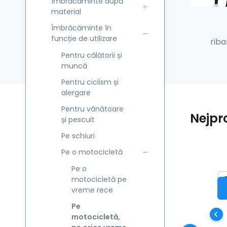
Îmbrăcăminte după
material
Îmbrăcăminte în
funcție de utilizare
rib
Pentru călătorii și
muncă
Pentru ciclism și
alergare
Pentru vânătoare
Nejpr
și pescuit
Pe schiuri
Pe o motocicletă
Pe o
d
motocicletă pe
Șo
vreme rece
Na
Pe
motocicletă,
PL