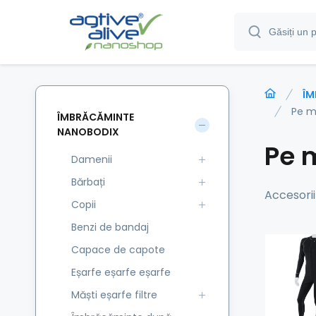
ÎM
Pe m
ÎMBRĂCĂMINTE
NANOBODIX
Pe 
Damenii
Bărbați
Accesorii 
Copii
Benzi de bandaj
Capace de capote
Eșarfe eșarfe eșarfe
Măști eșarfe filtre