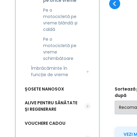
pe orice vreme
sa
Pe o
pr
motocicletă pe
ex
vreme blândă și
caldă
Pe o
motocicletă pe
vreme
schimbătoare
Îmbrăcăminte în
funcție de vreme
ȘOSETE NANOSOX
Sortează 
după
ALIVE PENTRU SĂNĂTATE
ȘI REGENERARE
VOUCHERE CADOU
VEZI 