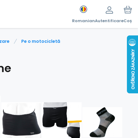
Romanian
Autentificare
Coș
izare
Pe o motocicletă
me