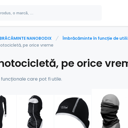
BRĂCĂMINTE NANOBODIX
Îmbrăcăminte în funcție de util
otocicletă, pe orice vreme
motocicletă, pe orice vre
funcționale care pot fi utile.