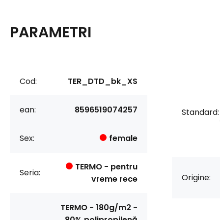
PARAMETRI
Cod:
TER_DTD_bk_XS
ean:
8596519074257
Standard:
Sex:
female
TERMO - pentru
Seria:
Origine:
vreme rece
TERMO - 180g/m2 -
80% polipropilenă