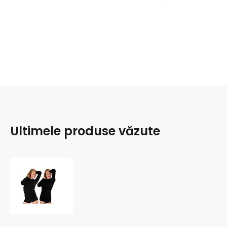
Ultimele produse văzute
TERMO
NANO
tricou
mânecă
lungă
.femei