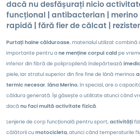
dacă nu desfășurați nicio activitate
funcțional | antibacterian | merino
rapidă | fără fier de călcat | reziste
Purtați haine călduroase.
materialul utilizat combină 
importante pentru a
ne menține corpul cald
pe vreme 
inferior din fibră de polipropilenă îndepărtează
imedia
piele, iar stratul superior din fire fine de lână merinos
a
termic necesar
.
lâna Merino
, în special, are o capaci
căldura generată. Își găsește o utilitate atunci când vrei
dacă
nu faci multă activitate fizică
.
Lenjerie de corp funcțională pentru sport,
activități
fi
călătorii cu
motocicleta
, atunci când temperaturile f