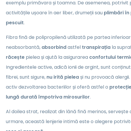
exemplu primăvara și toamna. De asemenea, potrivit 
activitățile ușoare în aer liber, drumeții sau
plimbări în
pescuit
.
Fibra fină de polipropilenă utilizată pe partea inferioar
neabsorbantă,
absorbind
astfel
transpirația
la supraf
răcește
pielea și ajută la asigurarea
confortului termi
Ingredientele active, adică ionii de argint, sunt conținut
fibrei, sunt sigure,
nu irită pielea
și nu provoacă alergii
activ dezvoltarea bacteriilor și oferă astfel o
protecți
lungă durată împotriva mirosurilor
.
Al doilea strat, realizat din lână fină merinos, servește 
urmare, această lenjerie intimă este o alegere potrivi