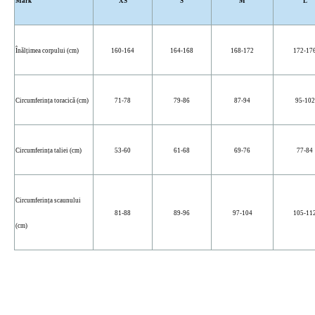
Mark
XS
S
M
L
Înălțimea corpului (cm)
160-164
164-168
168-172
172-17
Circumferința toracică (cm)
71-78
79-86
87-94
95-102
Circumferința taliei (cm)
53-60
61-68
69-76
77-84
Circumferința scaunului
81-88
89-96
97-104
105-11
(cm)