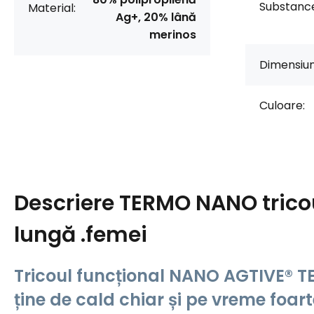
Substanc
Material:
Ag+, 20% lână
merinos
Dimensiun
Culoare:
Descriere
TERMO NANO tric
lungă .femei
Tricoul funcțional NANO AGTIVE® 
ține de cald chiar și pe vreme foart