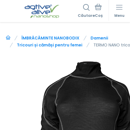
Căutare
Menu
ÎMBRĂCĂMINTE NANOBODIX
Damenii
Tricouri și cămăși pentru femei
TERMO NANO tric