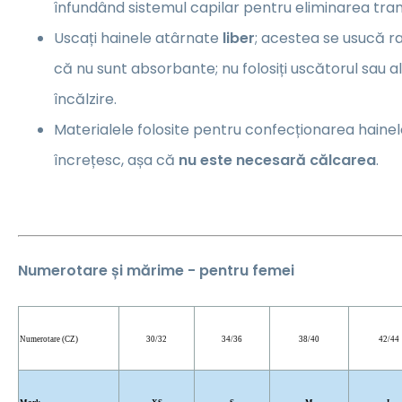
înfundând sistemul capilar pentru eliminarea trans
Uscați hainele atârnate
liber
; acestea se usucă ra
că nu sunt absorbante; nu folosiți uscătorul sau 
încălzire.
Materialele folosite pentru confecționarea hainel
încrețesc, așa că
nu este necesară călcarea
.
Numerotare și mărime - pentru femei
Numerotare (CZ)
30/32
34/36
38/40
42/44