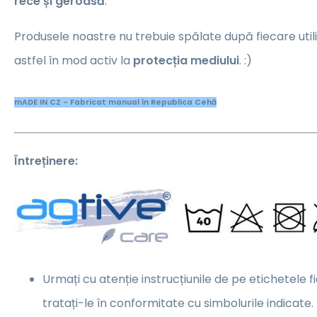
rece și geroasă
.
Produsele noastre nu trebuie spălate după fiecare utili
astfel în mod activ la
protecția mediului
. :)
mADE IN CZ - Fabricat manual în Republica Cehă
Întreținere:
Urmați cu atenție instrucțiunile de pe etichetele f
tratați-le în conformitate cu simbolurile indicate.