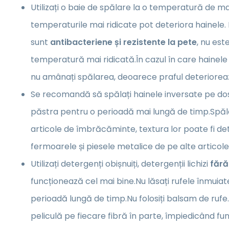
Utilizați o baie de spălare la o temperatură de m
temperaturile mai ridicate pot deteriora hainele.
sunt
antibacteriene și rezistente la pete
, nu es
temperatură mai ridicată.În cazul în care hainele
nu amânați spălarea, deoarece praful deterioreaz
Se recomandă să spălați hainele inversate pe dos,
păstra pentru o perioadă mai lungă de timp.Spăl
articole de îmbrăcăminte, textura lor poate fi de
fermoarele și piesele metalice de pe alte artico
Utilizați detergenți obișnuiți, detergenții lichizi
fără
funcționează cel mai bine.Nu lăsați rufele înmuia
perioadă lungă de timp.Nu folosiți balsam de ruf
peliculă pe fiecare fibră în parte, împiedicând fu