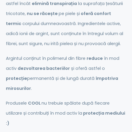
astfel încât
elimină transpirația
la suprafața țesăturii
tricotate,
nu se răcește
pe piele și
oferă confort
termic
corpului dumneavoastră. Ingredientele active,
adică ionii de argint, sunt conținute în întregul volum al
fibrei, sunt sigure, nu irită pielea și nu provoacă alergii.
Argintul conținut în polimerul din fibre
reduce
în mod
activ
dezvoltarea bacteriilor
și oferă astfel o
protecție
permanentă și de lungă durată
împotriva
mirosurilor
.
Produsele
COOL
nu trebuie spălate după fiecare
utilizare și contribuiți în mod activ la
protecția mediului
:)