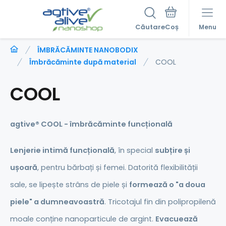
Căutare
Menu
ÎMBRĂCĂMINTE NANOBODIX
Îmbrăcăminte după material
COOL
COOL
agtive® COOL - îmbrăcăminte funcțională
Lenjerie intimă funcțională
, în special
subțire și
ușoară
, pentru bărbați și femei. Datorită flexibilității
sale, se lipește strâns de piele și
formează o "a doua
piele" a dumneavoastră
. Tricotajul fin din polipropilenă
moale conține nanoparticule de argint.
Evacuează