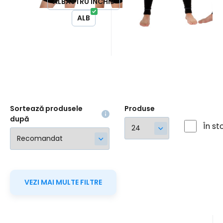
ALBASTRU ÎNCHIS
caldă. # funcțional |
uscare rapidă | non-fier 
ALB
antibacterian | uscare
rezistent la murdărie #
rapidă | non-fier | rezistent
la murdărie #
Sortează produsele
Produse
după
În st
VEZI MAI MULTE FILTRE