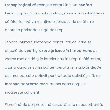
transpirația și
vă menține corpul într-un
confort
termic
optim în timpul sportului, muncii, timpului liber și
călătoriilor. Vă va menține o senzație de curățenie
pentru o perioadă lungă de timp.
Lenjerie intimă funcțională pentru toți cei care se
bucură de
sport și exerciții fizice în timpul verii
, pe
vreme mai caldă și în interior sau în timpul călătoriilor,
atunci când se schimbă temperaturile mai blânde. De
asemenea, este potrivit pentru toate activitățile fizice
intense
pe
vreme rece
, atunci când corpul se
încălzește suficient.
Fibra fină de polipropilenă utilizată este neabsorbantă,