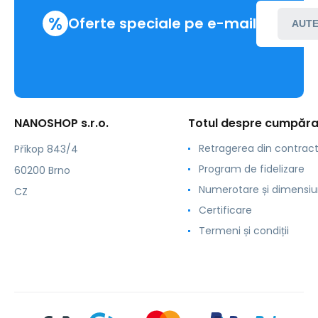
%
Oferte speciale pe e-mail
AUTE
NANOSHOP s.r.o.
Totul despre cumpăra
Retragerea din contrac
Příkop 843/4
Program de fidelizare
60200 Brno
Numerotare și dimensiu
CZ
Certificare
Termeni și condiții