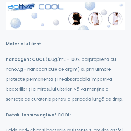
Material utilizat
nanoagent COOL
(100g/m2 - 100% polipropilenă cu
nanoAg - nanoparticule de argint) și, prin urmare,
protecție permanentă și neabsorbabilă împotriva
bacteriilor și a mirosului ulterior. Vă va menține o
senzație de curățenie pentru o perioadă lungă de timp.
Detalii tehnice
agtive®
COOL:
Ucide activ chiar și bacteriile rezistente și previne astfel