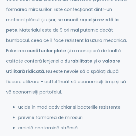
formarea mirosurilor. Este confecționat dintr-un
material plăcut și ușor, se
usucă rapid și rezistă la
pete
. Materialul este de 9 ori mai puternic decât
bumbacul, ceea ce îl face rezistent la uzura mecanică.
Folosirea
cusăturilor plate
și o manoperă de înaltă
calitate conferă lenjeriei o
durabilitate
și o
valoare
utilitară
ridicată
. Nu este nevoie să o spălați după
fiecare utilizare - astfel încât să economisiți timp și să
vă economisiți portofelul.
ucide în mod activ chiar și bacteriile rezistente
previne formarea de mirosuri
croială anatomică strânsă